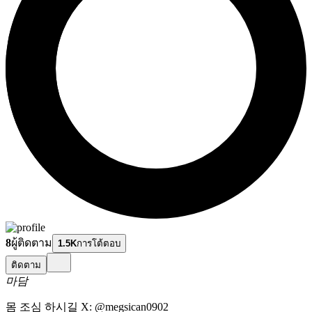
8
ผู้ติดตาม
1.5K
การโต้ตอบ
ติดตาม
마담
몸 조심 하시길 X: @megsican0902