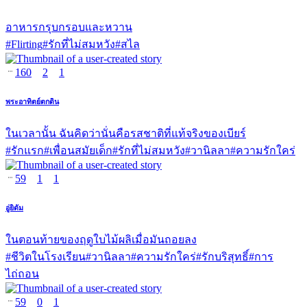
อาหารกรุบกรอบและหวาน
#
Flirting
#
รักที่ไม่สมหวัง
#
สไล
160
2
1
พระอาทิตย์ตกดิน
ในเวลานั้น ฉันคิดว่านั่นคือรสชาติที่แท้จริงของเบียร์
#
รักแรก
#
เพื่อนสมัยเด็ก
#
รักที่ไม่สมหวัง
#
วานิลลา
#
ความรักใคร่
59
1
1
อู่ยิดัม
ในตอนท้ายของฤดูใบไม้ผลิเมื่อมันถอยลง
#
ชีวิตในโรงเรียน
#
วานิลลา
#
ความรักใคร่
#
รักบริสุทธิ์
#
การ
ไถ่ถอน
59
0
1