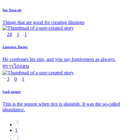
Seo Yeon-oh
Things that are good for creating illusions
24
1
1
Laurence Turner
He confesses his sins, and you say forgiveness as always.
#
การไถ่ถอน
3
0
1
Luck nature
This is the season when rice is sluggish. It was the so-called
abundance.
1