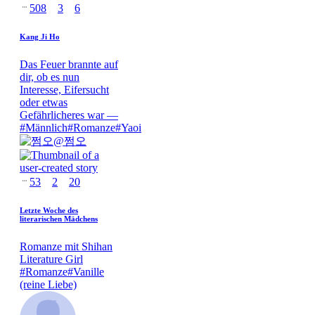
508
3
6
Kang Ji Ho
Das Feuer brannte auf
dir, ob es nun
Interesse, Eifersucht
oder etwas
Gefährlicheres war —
#
Männlich
#
Romanze
#
Yaoi
@
쩜오
53
2
20
Letzte Woche des
literarischen Mädchens
Romanze mit Shihan
Literature Girl
#
Romanze
#
Vanille
(reine Liebe)