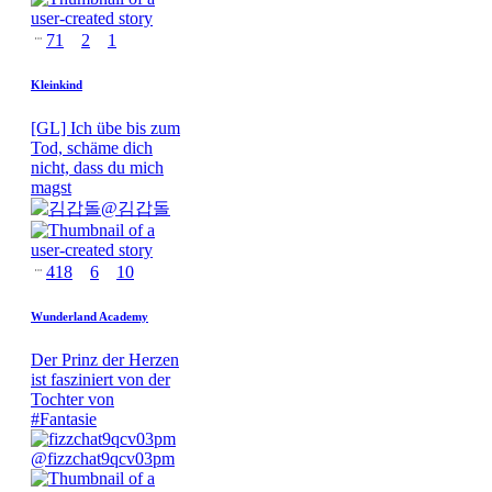
71
2
1
Kleinkind
[GL] Ich übe bis zum
Tod, schäme dich
nicht, dass du mich
magst
@
김갑돌
418
6
10
Wunderland Academy
Der Prinz der Herzen
ist fasziniert von der
Tochter von
#
Fantasie
@
fizzchat9qcv03pm