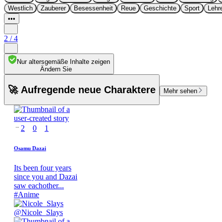
Westlich
Zauberer
Besessenheit
Reue
Geschichte
Sport
Lehr
•••
2
/
4
Nur altersgemäße Inhalte zeigen
Ändern Sie
🚀 Aufregende neue Charaktere
Mehr sehen
2
0
1
Osamu Dazai
Its been four years
since you and Dazai
saw eachother...
#
Anime
@
Nicole_Slays