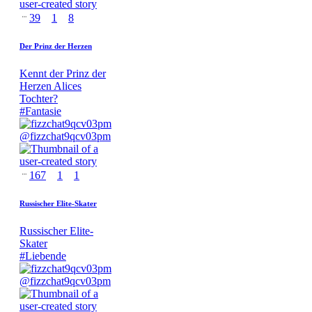
39
1
8
Der Prinz der Herzen
Kennt der Prinz der
Herzen Alices
Tochter?
#
Fantasie
@
fizzchat9qcv03pm
167
1
1
Russischer Elite-Skater
Russischer Elite-
Skater
#
Liebende
@
fizzchat9qcv03pm