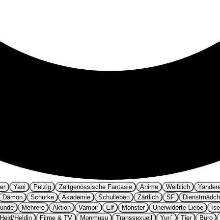
er
Yaoi
Pelzig
Zeitgenössische Fantasie
Anime
Weiblich
Yander
Dämon
Schurke
Akademie
Schulleben
Zärtlich
SF
Dienstmädc
eunde
Mehrere
Aktion
Vampir
Elf
Monster
Unerwiderte Liebe
Ise
Held/Heldin
Filme & TV
Monmusu
Transsexuell
Yuri`
Tier
Büro