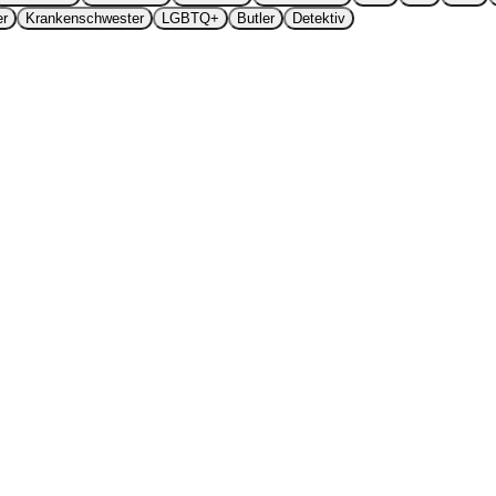
er
Krankenschwester
LGBTQ+
Butler
Detektiv