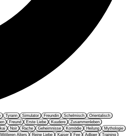
e
Tyrann
Simulator
Freundin
Schelmisch
Orientalisch
hen
Freund
Erste Liebe
Kuudere
Zusammenleben
kai
Noir
Rache
Geheimnisse
Komödie
Heilung
Mythologie
Mittleren Alters
Reine Liebe
Kaiser
Fee
Adliger
Training