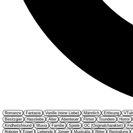
Romanze
Fantasie
Vanille (reine Liebe)
Männlich
Erlösung
VTub
Besitzgier
Hassliebe
Älter
Abenteuer
Flirten
Tsundere
Horror
Kindheitsfreund
Wuxia
Familie
Spiele
OC (Originalcharakter)
Fr
Roboter
Engel
Liebende
Jünger
Muskulös
Ritter
Bestrafung