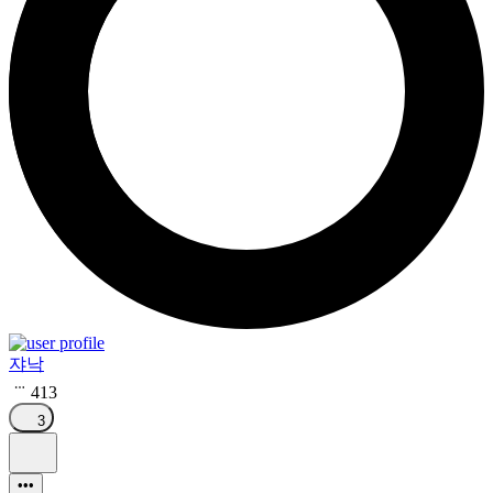
쟈낙
413
3
•••