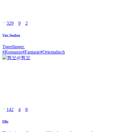
329
9
2
Vier Spalten
Tigerfänger.
#
Romanze
#
Fantasie
#
Orientalisch
@
쩜오
142
4
8
Ellir