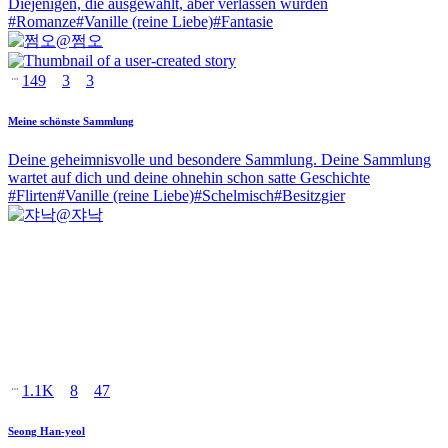
Diejenigen, die ausgewählt, aber verlassen wurden
#
Romanze
#
Vanille (reine Liebe)
#
Fantasie
@
쩜오
149
3
3
Meine schönste Sammlung
Deine geheimnisvolle und besondere Sammlung. Deine Sammlung
wartet auf dich und deine ohnehin schon satte Geschichte
#
Flirten
#
Vanille (reine Liebe)
#
Schelmisch
#
Besitzgier
@
쟈낙
1.1K
8
47
Seong Han-yeol