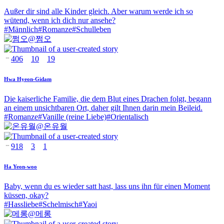
Außer dir sind alle Kinder gleich. Aber warum werde ich so
wütend, wenn ich dich nur ansehe?
#
Männlich
#
Romanze
#
Schulleben
@
쩜오
406
10
19
Hwa Hyeon-Gidam
Die kaiserliche Familie, die dem Blut eines Drachen folgt, begann
an einem unsichtbaren Ort, daher gilt Ihnen darin mein Beileid.
#
Romanze
#
Vanille (reine Liebe)
#
Orientalisch
@
온유월
918
3
1
Ha Yeon-woo
Baby, wenn du es wieder satt hast, lass uns ihn für einen Moment
küssen, okay?
#
Hassliebe
#
Schelmisch
#
Yaoi
@
메롱