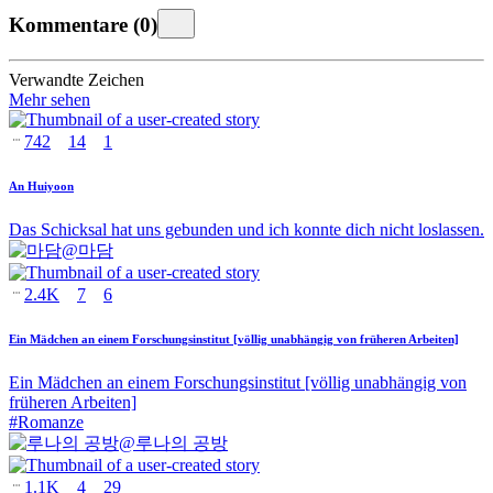
Kommentare
(
0
)
Verwandte Zeichen
Mehr sehen
742
14
1
An Huiyoon
Das Schicksal hat uns gebunden und ich konnte dich nicht loslassen.
@
마담
2.4K
7
6
Ein Mädchen an einem Forschungsinstitut [völlig unabhängig von früheren Arbeiten]
Ein Mädchen an einem Forschungsinstitut [völlig unabhängig von
früheren Arbeiten]
#
Romanze
@
루나의 공방
1.1K
4
29