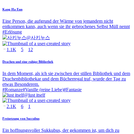
Kang Ha Eun
Eine Person, die aufgrund der Wärme von jemandem nicht
entkommen kann, auch wenn sie ihr gebrochenes Selbst Müll nennt
#
Erlösung
@
사키누스
1.1K
5
12
Drachen und eine ruhige Bibliothek
In dem Moment, als ich sie zwischen der stillen Bibliothek und dem
Drachenbibliothekar und dem Bücherregal traf, wurde der Tag zu
etwas Besonderem.
#
Romanze
#
Vanille (reine Liebe)
#
Fantasie
@
lust itself
2.1K
6
1
Freisetzung von Succubus
Ein hoffnungsvoller Sukkubus, der gekommen ist, um dich zu