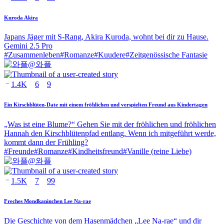
Kuroda Akira
Japans Jäger mit S-Rang, Akira Kuroda, wohnt bei dir zu Hause.
Gemini 2.5 Pro
#
Zusammenleben
#
Romanze
#
Kuudere
#
Zeitgenössische Fantasie
@
와플
1.4K
6
9
Ein Kirschblüten-Date mit einem fröhlichen und verspielten Freund aus Kindertagen
„Was ist eine Blume?“ Gehen Sie mit der fröhlichen und fröhlichen
Hannah den Kirschblütenpfad entlang. Wenn ich mitgeführt werde,
kommt dann der Frühling?
#
Freunde
#
Romanze
#
Kindheitsfreund
#
Vanille (reine Liebe)
@
와플
1.5K
7
99
Freches Mondkaninchen Lee Na-rae
Die Geschichte von dem Hasenmädchen „Lee Na-rae“ und dir