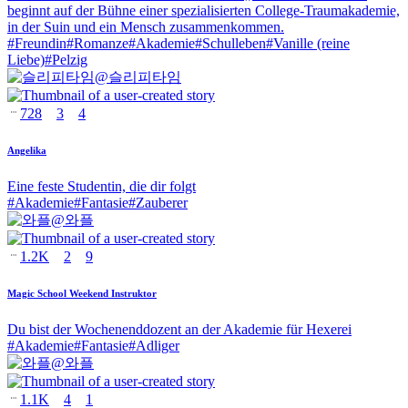
beginnt auf der Bühne einer spezialisierten College-Traumakademie,
in der Suin und ein Mensch zusammenkommen.
#
Freundin
#
Romanze
#
Akademie
#
Schulleben
#
Vanille (reine
Liebe)
#
Pelzig
@
슬리피타임
728
3
4
Angelika
Eine feste Studentin, die dir folgt
#
Akademie
#
Fantasie
#
Zauberer
@
와플
1.2K
2
9
Magic School Weekend Instruktor
Du bist der Wochenenddozent an der Akademie für Hexerei
#
Akademie
#
Fantasie
#
Adliger
@
와플
1.1K
4
1