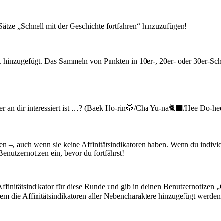
ätze „Schnell mit der Geschichte fortfahren“ hinzuzufügen!
hinzugefügt. Das Sammeln von Punkten in 10er-, 20er- oder 30er-Schrit
der an dir interessiert ist …? (Baek Ho-rin🐯/Cha Yu-na🐈‍⬛/Hee Do
–, auch wenn sie keine Affinitätsindikatoren haben. Wenn du individuel
enutzernotizen ein, bevor du fortfährst!
ffinitätsindikator für diese Runde und gib in deinen Benutzernotizen „
ei dem die Affinitätsindikatoren aller Nebencharaktere hinzugefügt wer