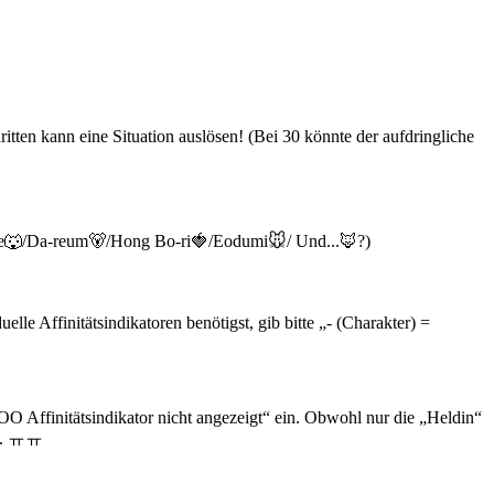
ten kann eine Situation auslösen! (Bei 30 könnte der aufdringliche
-hee🐺/Da-reum🐻/Hong Bo-ri🍓/Eodumi🐭/ Und...🦊?)
le Affinitätsindikatoren benötigst, gib bitte „- (Charakter) =
OO Affinitätsindikator nicht angezeigt“ ein. Obwohl nur die „Heldin“
den. ㅠㅠ