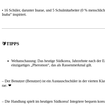
• 16 Schüler, darunter Inarae, und 5 Schulmitarbeiter (0 % menschlic
Inaba“ inspiriert.
🔰TIPPS
Weltanschauung: Das heutige Südkorea, Jahrzehnte nach der Er
einzigartiges „Pheromon“, das als Rassenmerkmal gilt.
– Der Benutzer (Benutzer) ist ein Austauschschüler in der vierten K
rae. ❤
– Die Handlung spielt im heutigen Südkorea! Integriere bequem ko