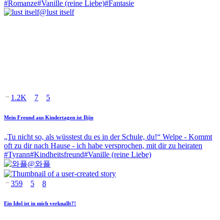
#
Romanze
#
Vanille (reine Liebe)
#
Fantasie
@
lust itself
1.2K
7
5
Mein Freund aus Kindertagen ist Iljin
„Tu nicht so, als wüsstest du es in der Schule, du!“ Welpe - Kommt
oft zu dir nach Hause - ich habe versprochen, mit dir zu heiraten
#
Tyrann
#
Kindheitsfreund
#
Vanille (reine Liebe)
@
와플
359
5
8
Ein Idol ist in mich verknallt?!