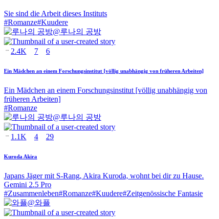
Sie sind die Arbeit dieses Instituts
#
Romanze
#
Kuudere
@
루나의 공방
2.4K
7
6
Ein Mädchen an einem Forschungsinstitut [völlig unabhängig von früheren Arbeiten]
Ein Mädchen an einem Forschungsinstitut [völlig unabhängig von
früheren Arbeiten]
#
Romanze
@
루나의 공방
1.1K
4
29
Kuroda Akira
Japans Jäger mit S-Rang, Akira Kuroda, wohnt bei dir zu Hause.
Gemini 2.5 Pro
#
Zusammenleben
#
Romanze
#
Kuudere
#
Zeitgenössische Fantasie
@
와플