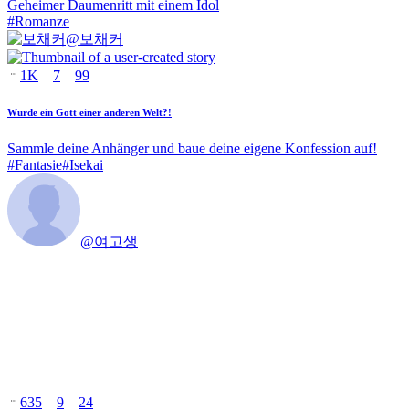
Geheimer Daumenritt mit einem Idol
#
Romanze
@
보채커
1K
7
99
Wurde ein Gott einer anderen Welt?!
Sammle deine Anhänger und baue deine eigene Konfession auf!
#
Fantasie
#
Isekai
@
여고생
635
9
24