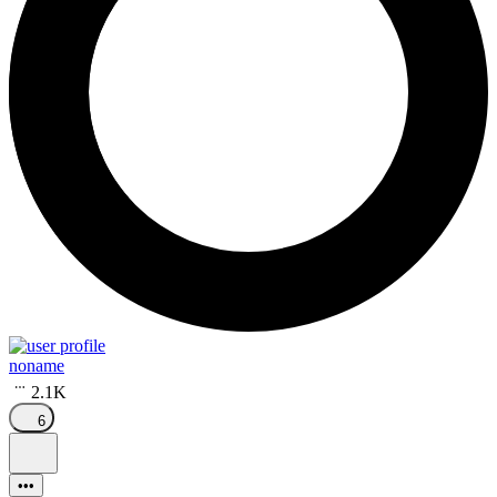
noname
2.1K
6
•••