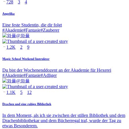
728
3
4
Angelika
Eine feste Studentin, die dir folgt
#
Akademie
#
Fantasie
#
Zauberer
@
와플
1.2K
2
9
Magic School Weekend Instruktor
Du bist der Wochenenddozent an der Akademie für Hexerei
#
Akademie
#
Fantasie
#
Adliger
@
와플
1.1K
5
12
Drachen und eine ruhige Bibliothek
In dem Moment, als ich sie zwischen der stillen Bibliothek und dem
Drachenbibliothekar und dem Bücherregal traf, wurde der Tag zu
etwas Besonderem.