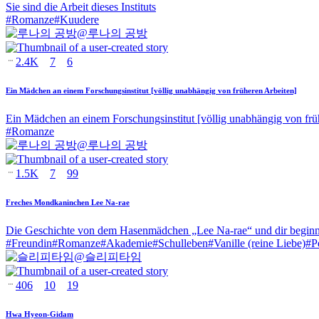
Sie sind die Arbeit dieses Instituts
#
Romanze
#
Kuudere
@
루나의 공방
2.4K
7
6
Ein Mädchen an einem Forschungsinstitut [völlig unabhängig von früheren Arbeiten]
Ein Mädchen an einem Forschungsinstitut [völlig unabhängig von frü
#
Romanze
@
루나의 공방
1.5K
7
99
Freches Mondkaninchen Lee Na-rae
Die Geschichte von dem Hasenmädchen „Lee Na-rae“ und dir beginnt
#
Freundin
#
Romanze
#
Akademie
#
Schulleben
#
Vanille (reine Liebe)
#
P
@
슬리피타임
406
10
19
Hwa Hyeon-Gidam