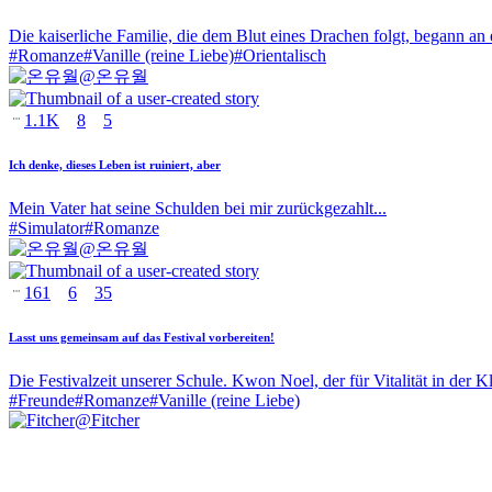
Die kaiserliche Familie, die dem Blut eines Drachen folgt, begann an 
#
Romanze
#
Vanille (reine Liebe)
#
Orientalisch
@
온유월
1.1K
8
5
Ich denke, dieses Leben ist ruiniert, aber
Mein Vater hat seine Schulden bei mir zurückgezahlt...
#
Simulator
#
Romanze
@
온유월
161
6
35
Lasst uns gemeinsam auf das Festival vorbereiten!
Die Festivalzeit unserer Schule. Kwon Noel, der für Vitalität in der Kl
#
Freunde
#
Romanze
#
Vanille (reine Liebe)
@
Fitcher