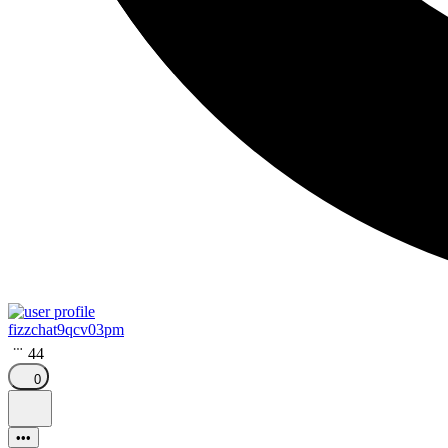
fizzchat9qcv03pm
44
0
•••