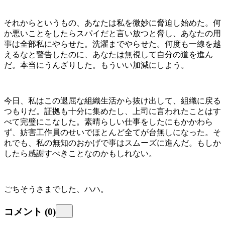
それからというもの、あなたは私を微妙に脅迫し始めた。何
か悪いことをしたらスパイだと言い放つと脅し、あなたの用
事は全部私にやらせた。洗濯までやらせた。何度も一線を越
えるなと警告したのに、あなたは無視して自分の道を進ん
だ。本当にうんざりした。もういい加減にしよう。
今日、私はこの退屈な組織生活から抜け出して、組織に戻る
つもりだ。証拠も十分に集めたし、上司に言われたことはす
べて完璧にこなした。素晴らしい仕事をしたにもかかわら
ず、妨害工作員のせいでほとんど全てが台無しになった。そ
れでも、私の無知のおかげで事はスムーズに進んだ。もしか
したら感謝すべきことなのかもしれない。
ごちそうさまでした、ハハ。
コメント
(
0
)