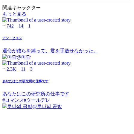
関連キャラクター
もっと見る
742
14
1
アン・ヒユン
運命が僕らを縛って、君を手放せなかった。
@
마담
2.3K
11
3
あなたはこの研究所の仕事です
あなたはこの研究所の仕事です
#
ロマンス
#
クールデレ
@
루나의 공방