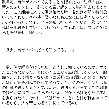
数年前、自分がスパイであることを隠すため、組織の新人、
新人のふりをして、あらゆる言い訳をして場を和ませようと
した。この組織に入って働き始めた時、君だけが私を特別扱
いしてくれた。その時、君がなぜあんなに自信満々だったの
かが分かった。でも、当時の私は軽く考えていた。君はただ
私に意地悪をしているだけだった。でもある日、君は静かに
私を呼び寄せ、囁いた。
「ヌナ、君がスパイだって知ってるよ。」
一瞬、胸が締め付けられた。どうして知っているのか、考え
たこともなかった。とにかくここから逃げ出したかった。癇
癪を起こして捕まらないように必死に逃げ回ったのに、あな
たはただ足を組んで座って笑っていた。その時、あなたは私
の組織の裏切り者だと気づいた。裏切り者だって？この組織
では私が悪者でしょ？私のせいよ。だから私はあなたに弱み
を握られたの。それに、私は細かいことにも目が行き届いて
いるから、人を苦しめるのに長けているの。