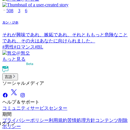
508
3
6
カン・ジホ
それが興味であれ、嫉妬であれ、それとももっと危険なこと
であれ、その火はあなたに向けられました。
#
男性
#
ロマンス
#
BL
@
쩜오
もっと見る
言語
ソーシャルメディア
ヘルプ＆サポート
コミュニティ
サービスセンター
期間
プライバシーポリシー
利用規約
苦情処理方針
コンテンツ削除
ログイン
ポリシー