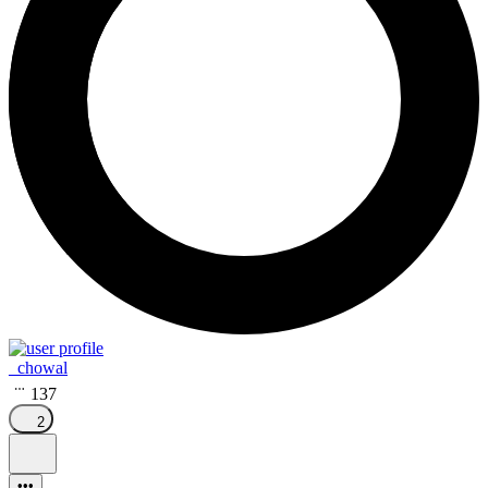
_chowal
137
2
•••