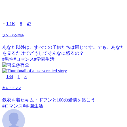
1.1K
8
47
ソン・ハンヨル
あなた以外は、すべての子供たちは同じです。でも、あなた
を見るだけでどうしてそんなに怒るの？
#
男性
#
ロマンス
#
学園生活
@
쩜오
184
1
3
キム・ドフン
鉄衣を着たキム・ドフンと100の愛情を築こう
#
ロマンス
#
学園生活