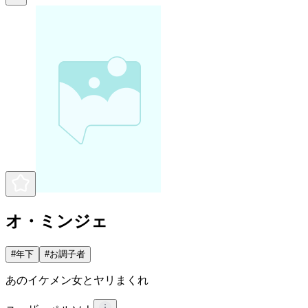
オ・ミンジェ
#
年下
#
お調子者
あのイケメン女とヤリまくれ