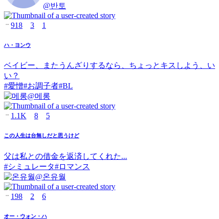
@
반토
918
3
1
ハ・ヨンウ
ベイビー、またうんざりするなら、ちょっとキスしよう、い
い？
#
愛憎
#
お調子者
#
BL
@
메롱
1.1K
8
5
この人生は台無しだと思うけど
父は私との借金を返済してくれた...
#
シミュレータ
#
ロマンス
@
온유월
198
2
6
オー・ウォン・ハ