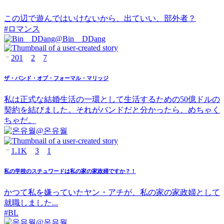
この辺で遊んではいけないから、出ていい、部外者？
#
ロマンス
@
Bin__DDang
201
2
7
ザ・バンド・オブ・フォーマル・マリッジ
私は正式な結婚生活の一環として生活するための50億ドルの
契約を結びました。それがバンドだと分かったら、めちゃく
ちゃだ。
@
온유월
1.1K
3
1
私の学校のスチュワードは私の家の家政婦ですか？！
かつて私を嫌っていたヤン・アチが、私の家の家政婦として
就職しました...
#
BL
@
온유월