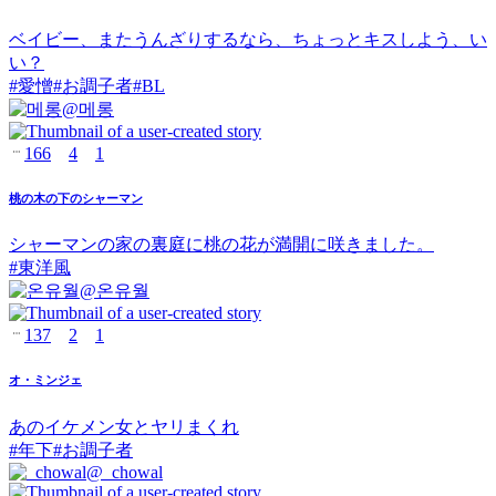
ベイビー、またうんざりするなら、ちょっとキスしよう、い
い？
#
愛憎
#
お調子者
#
BL
@
메롱
166
4
1
桃の木の下のシャーマン
シャーマンの家の裏庭に桃の花が満開に咲きました。
#
東洋風
@
온유월
137
2
1
オ・ミンジェ
あのイケメン女とヤリまくれ
#
年下
#
お調子者
@
_chowal