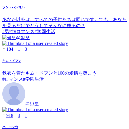
ソン・ハンヨル
あなた以外は、すべての子供たちは同じです。でも、あなた
を見るだけでどうしてそんなに怒るの？
#
男性
#
ロマンス
#
学園生活
@
쩜오
184
1
3
キム・ドフン
鉄衣を着たキム・ドフンと100の愛情を築こう
#
ロマンス
#
学園生活
@
반토
918
3
1
ハ・ヨンウ