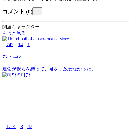
コメント
(
0
)
関連キャラクター
もっと見る
742
14
1
アン・ヒユン
運命が僕らを縛って、君を手放せなかった。
@
마담
1.1K
8
47