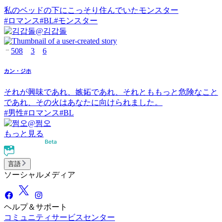
私のベッドの下にこっそり住んでいたモンスター
#
ロマンス
#
BL
#
モンスター
@
김갑돌
508
3
6
カン・ジホ
それが興味であれ、嫉妬であれ、それとももっと危険なこと
であれ、その火はあなたに向けられました。
#
男性
#
ロマンス
#
BL
@
쩜오
もっと見る
言語
ソーシャルメディア
ヘルプ＆サポート
コミュニティ
サービスセンター