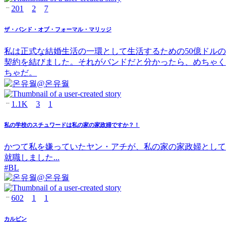
201
2
7
ザ・バンド・オブ・フォーマル・マリッジ
私は正式な結婚生活の一環として生活するための50億ドルの
契約を結びました。それがバンドだと分かったら、めちゃく
ちゃだ。
@
온유월
1.1K
3
1
私の学校のスチュワードは私の家の家政婦ですか？！
かつて私を嫌っていたヤン・アチが、私の家の家政婦として
就職しました...
#
BL
@
온유월
602
1
1
カルビン