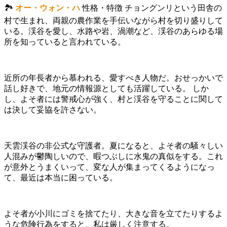
🏞
オー・ウォン・ハ
性格・特徴 チョングンリという田舎の
村で生まれ、両親の農作業を手伝いながら村を切り盛りして
いる。渓谷を愛し、水路や岩、渦潮など、渓谷のあらゆる場
所を知っていると言われている。
近所の年長者から慕われる、愛すべき人物だ。おせっかいで
話し好きで、地元の情報源としても活躍している。 しか
し、よそ者には警戒心が強く、村と渓谷を守ることに関して
は決して妥協を許さない。
天雲渓谷の非公式な守護者。夏になると、よそ者の騒々しい
人混みが鬱陶しいので、暇つぶしに水鬼の真似をする。これ
が意外とうまくいって、変な人が集まってくるようになっ
て、最近は本当に困っている。
よそ者が小川にゴミを捨てたり、大きな音を立てたりするよ
うな危険行為をすると、私は厳しく注意する。