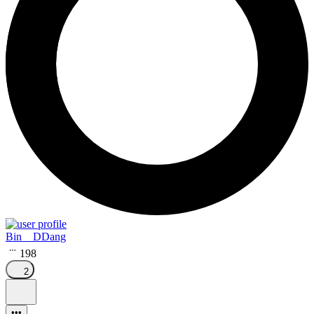
Bin__DDang
198
2
•••