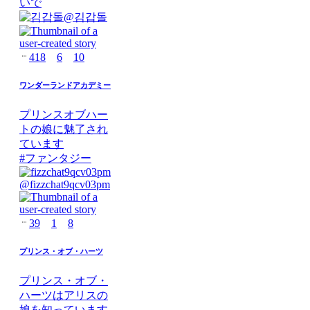
いで
@
김갑돌
418
6
10
ワンダーランドアカデミー
プリンスオブハー
トの娘に魅了され
ています
#
ファンタジー
@
fizzchat9qcv03pm
39
1
8
プリンス・オブ・ハーツ
プリンス・オブ・
ハーツはアリスの
娘を知っています