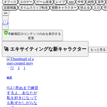
オフィス
エロゲー
ゲーム友達
レイプ
sex
中年
純情
皇帝
近親相姦
タイムスリップ転生
複数キャラクター
怯える
エロ
学
•••
2
/
4
年齢相応のコンテンツのみを表示する
変更
🚀 エキサイティングな新キャラクター
もっと見る
71
2
1
幼児
[GL] 死ぬまで練習
するよ、あなたが
私を好きになって
も恥ずかしがらな