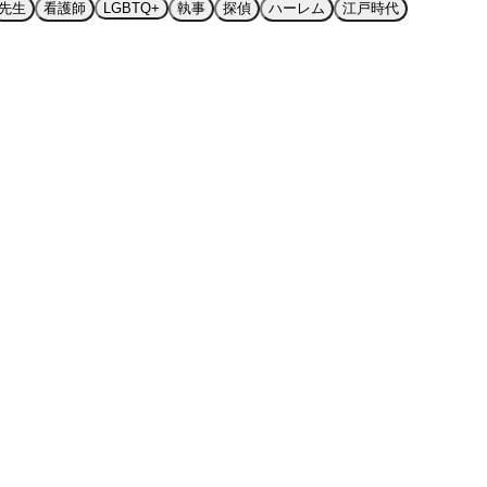
先生
看護師
LGBTQ+
執事
探偵
ハーレム
江戸時代