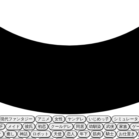
現代ファンタジー
アニメ
女性
ヤンデレ
いじめっ子
シミュレータ
SF
メイド
彼氏
初恋
クールデレ
同居
幼馴染
武侠
家族
ゲ
ィ
癒し
神話
ロボット
天使
恋人
年下
筋肉
騎士
お仕置き