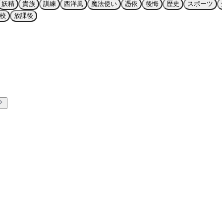
妖精
貴族
訓練
西洋風
魔法使い
憑依
後悔
歴史
スポーツ
校
放課後