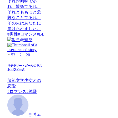
それが興味であ
れ、嫉妬であれ、
それとももっと危
険なことであれ、
その火はあなたに
向けられました。
#
男性
#
ロマンス
#
BL
@
쩜오
53
2
20
リテラリー・ガールのラス
ト・ウィーク
師範文学少女との
恋愛
#
ロマンス
#
純愛
@
여고