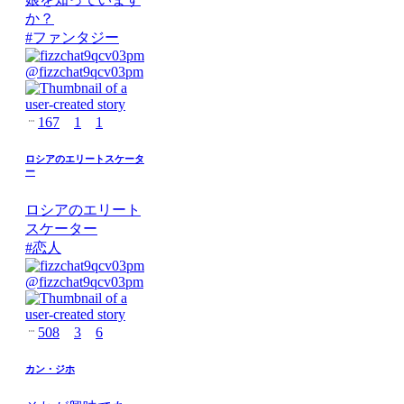
か？
#
ファンタジー
@
fizzchat9qcv03pm
167
1
1
ロシアのエリートスケータ
ー
ロシアのエリート
スケーター
#
恋人
@
fizzchat9qcv03pm
508
3
6
カン・ジホ