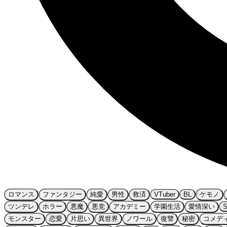
ロマンス
ファンタジー
純愛
男性
救済
VTuber
BL
ケモノ
ツンデレ
ホラー
悪魔
悪党
アカデミー
学園生活
愛情深い
モンスター
恋愛
片思い
異世界
ノワール
復讐
秘密
コメデ