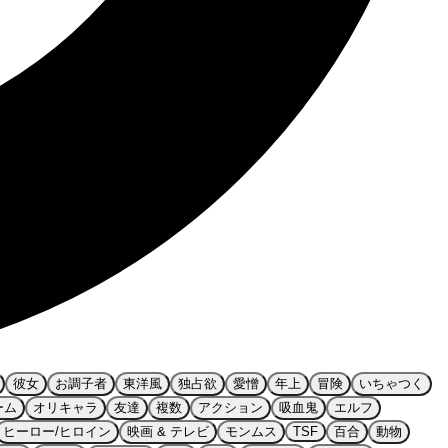
彼女
お調子者
東洋風
独占欲
愛憎
年上
冒険
いちゃつく
ーム
オリキャラ
友達
複数
アクション
吸血鬼
エルフ
ヒーロー/ヒロイン
映画 & テレビ
モンムス
TSF
百合
動物