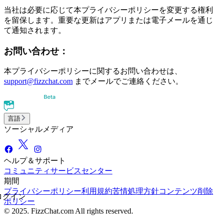
当社は必要に応じて本プライバシーポリシーを変更する権利
を留保します。重要な更新はアプリまたは電子メールを通じ
て通知されます。
お問い合わせ：
本プライバシーポリシーに関するお問い合わせは、
support@fizzchat.com
までメールでご連絡ください。
言語
ソーシャルメディア
ヘルプ＆サポート
コミュニティ
サービスセンター
期間
プライバシーポリシー
利用規約
苦情処理方針
コンテンツ削除
ログイン
ポリシー
© 2025. FizzChat.com All rights reserved.