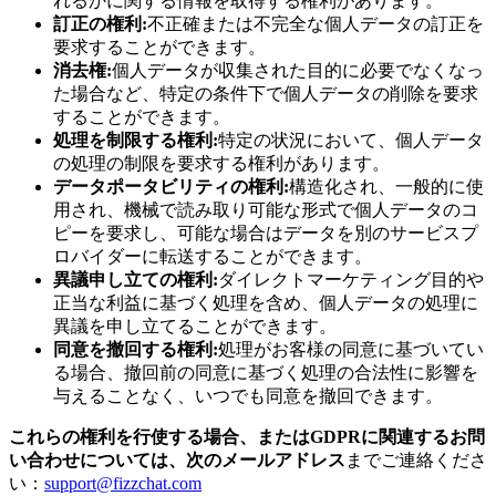
れるかに関する情報を取得する権利があります。
訂正の権利:
不正確または不完全な個人データの訂正を
要求することができます。
消去権:
個人データが収集された目的に必要でなくなっ
た場合など、特定の条件下で個人データの削除を要求
することができます。
処理を制限する権利:
特定の状況において、個人データ
の処理の制限を要求する権利があります。
データポータビリティの権利:
構造化され、一般的に使
用され、機械で読み取り可能な形式で個人データのコ
ピーを要求し、可能な場合はデータを別のサービスプ
ロバイダーに転送することができます。
異議申し立ての権利:
ダイレクトマーケティング目的や
正当な利益に基づく処理を含め、個人データの処理に
異議を申し立てることができます。
同意を撤回する権利:
処理がお客様の同意に基づいてい
る場合、撤回前の同意に基づく処理の合法性に影響を
与えることなく、いつでも同意を撤回できます。
これらの権利を行使する場合、またはGDPRに関連するお問
い合わせについては、次のメールアドレス
までご連絡くださ
い：
support@fizzchat.com