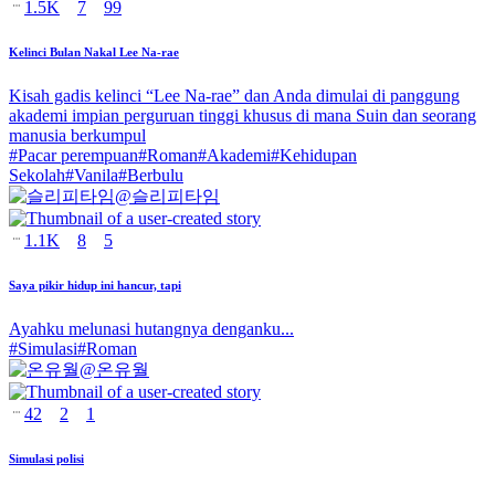
1.5K
7
99
Kelinci Bulan Nakal Lee Na-rae
Kisah gadis kelinci “Lee Na-rae” dan Anda dimulai di panggung
akademi impian perguruan tinggi khusus di mana Suin dan seorang
manusia berkumpul
#
Pacar perempuan
#
Roman
#
Akademi
#
Kehidupan
Sekolah
#
Vanila
#
Berbulu
@
슬리피타임
1.1K
8
5
Saya pikir hidup ini hancur, tapi
Ayahku melunasi hutangnya denganku...
#
Simulasi
#
Roman
@
온유월
42
2
1
Simulasi polisi