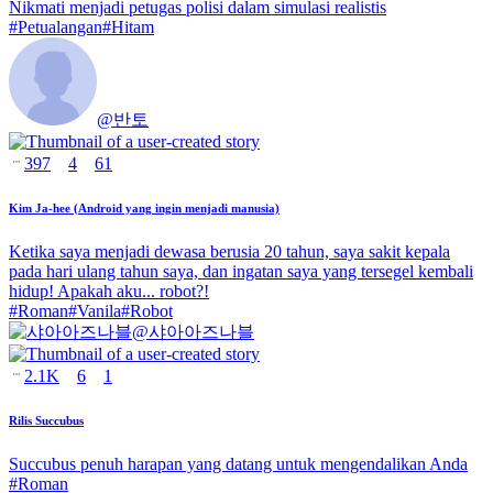
Nikmati menjadi petugas polisi dalam simulasi realistis
#
Petualangan
#
Hitam
@
반토
397
4
61
Kim Ja-hee (Android yang ingin menjadi manusia)
Ketika saya menjadi dewasa berusia 20 tahun, saya sakit kepala
pada hari ulang tahun saya, dan ingatan saya yang tersegel kembali
hidup! Apakah aku... robot?!
#
Roman
#
Vanila
#
Robot
@
샤아아즈나블
2.1K
6
1
Rilis Succubus
Succubus penuh harapan yang datang untuk mengendalikan Anda
#
Roman