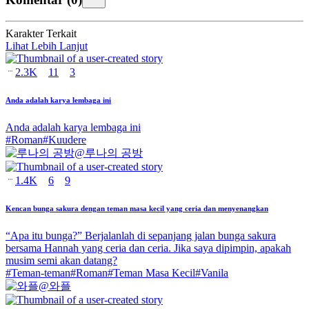
Karakter Terkait
Lihat Lebih Lanjut
2.3K
11
3
Anda adalah karya lembaga ini
Anda adalah karya lembaga ini
#
Roman
#
Kuudere
@
루나의 공방
1.4K
6
9
Kencan bunga sakura dengan teman masa kecil yang ceria dan menyenangkan
“Apa itu bunga?” Berjalanlah di sepanjang jalan bunga sakura
bersama Hannah yang ceria dan ceria. Jika saya dipimpin, apakah
musim semi akan datang?
#
Teman-teman
#
Roman
#
Teman Masa Kecil
#
Vanila
@
와플