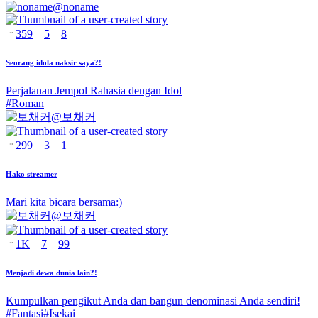
@
noname
359
5
8
Seorang idola naksir saya?!
Perjalanan Jempol Rahasia dengan Idol
#
Roman
@
보채커
299
3
1
Hako streamer
Mari kita bicara bersama:)
@
보채커
1K
7
99
Menjadi dewa dunia lain?!
Kumpulkan pengikut Anda dan bangun denominasi Anda sendiri!
#
Fantasi
#
Isekai