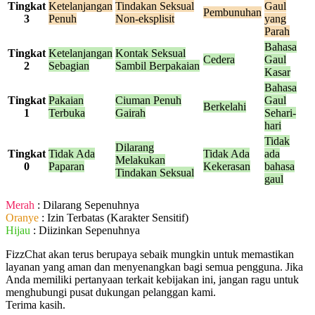
Tingkat
Ketelanjangan
Tindakan Seksual
Gaul
Pembunuhan
3
Penuh
Non-eksplisit
yang
Parah
Bahasa
Tingkat
Ketelanjangan
Kontak Seksual
Cedera
Gaul
2
Sebagian
Sambil Berpakaian
Kasar
Bahasa
Tingkat
Pakaian
Ciuman Penuh
Gaul
Berkelahi
1
Terbuka
Gairah
Sehari-
hari
Tidak
Dilarang
Tingkat
Tidak Ada
Tidak Ada
ada
Melakukan
0
Paparan
Kekerasan
bahasa
Tindakan Seksual
gaul
Merah
: Dilarang Sepenuhnya
Oranye
: Izin Terbatas (Karakter Sensitif)
Hijau
: Diizinkan Sepenuhnya
FizzChat akan terus berupaya sebaik mungkin untuk memastikan
layanan yang aman dan menyenangkan bagi semua pengguna. Jika
Anda memiliki pertanyaan terkait kebijakan ini, jangan ragu untuk
menghubungi pusat dukungan pelanggan kami.
Terima kasih.