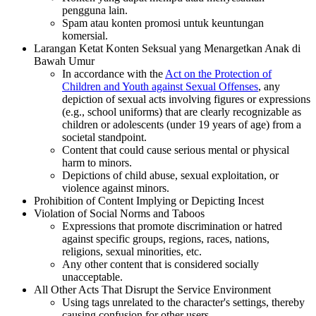
pengguna lain.
Spam atau konten promosi untuk keuntungan
komersial.
Larangan Ketat Konten Seksual yang Menargetkan Anak di
Bawah Umur
In accordance with the
Act on the Protection of
Children and Youth against Sexual Offenses
, any
depiction of sexual acts involving figures or expressions
(e.g., school uniforms) that are clearly recognizable as
children or adolescents (under 19 years of age) from a
societal standpoint.
Content that could cause serious mental or physical
harm to minors.
Depictions of child abuse, sexual exploitation, or
violence against minors.
Prohibition of Content Implying or Depicting Incest
Violation of Social Norms and Taboos
Expressions that promote discrimination or hatred
against specific groups, regions, races, nations,
religions, sexual minorities, etc.
Any other content that is considered socially
unacceptable.
All Other Acts That Disrupt the Service Environment
Using tags unrelated to the character's settings, thereby
causing confusion for other users.