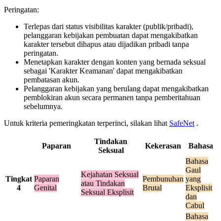
Peringatan:
Terlepas dari status visibilitas karakter (publik/pribadi),
pelanggaran kebijakan pembuatan dapat mengakibatkan
karakter tersebut dihapus atau dijadikan pribadi tanpa
peringatan.
Menetapkan karakter dengan konten yang bernada seksual
sebagai 'Karakter Keamanan' dapat mengakibatkan
pembatasan akun.
Pelanggaran kebijakan yang berulang dapat mengakibatkan
pemblokiran akun secara permanen tanpa pemberitahuan
sebelumnya.
Untuk kriteria pemeringkatan terperinci, silakan lihat
SafeNet
.
Tindakan
Paparan
Kekerasan
Bahasa
Seksual
Bahasa
Gaul
Kejahatan Seksual
Tingkat
Paparan
Pembunuhan
yang
atau Tindakan
4
Genital
Brutal
Eksplisit
Seksual Eksplisit
dan
Cabul
Bahasa