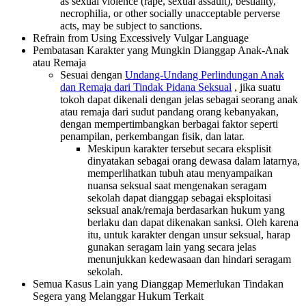
as sexual violence (rape, sexual assault), bestiality,
necrophilia, or other socially unacceptable perverse
acts, may be subject to sanctions.
Refrain from Using Excessively Vulgar Language
Pembatasan Karakter yang Mungkin Dianggap Anak-Anak
atau Remaja
Sesuai dengan
Undang-Undang Perlindungan Anak
dan Remaja dari Tindak Pidana Seksual
, jika suatu
tokoh dapat dikenali dengan jelas sebagai seorang anak
atau remaja dari sudut pandang orang kebanyakan,
dengan mempertimbangkan berbagai faktor seperti
penampilan, perkembangan fisik, dan latar.
Meskipun karakter tersebut secara eksplisit
dinyatakan sebagai orang dewasa dalam latarnya,
memperlihatkan tubuh atau menyampaikan
nuansa seksual saat mengenakan seragam
sekolah dapat dianggap sebagai eksploitasi
seksual anak/remaja berdasarkan hukum yang
berlaku dan dapat dikenakan sanksi. Oleh karena
itu, untuk karakter dengan unsur seksual, harap
gunakan seragam lain yang secara jelas
menunjukkan kedewasaan dan hindari seragam
sekolah.
Semua Kasus Lain yang Dianggap Memerlukan Tindakan
Segera yang Melanggar Hukum Terkait