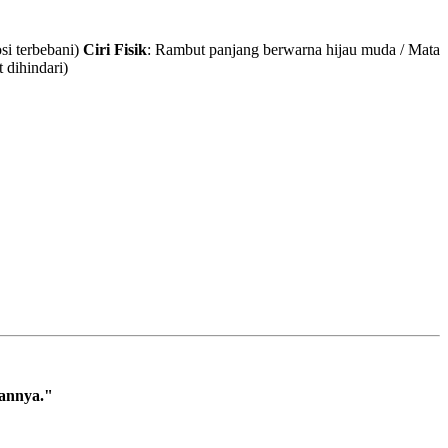
osi terbebani)
Ciri Fisik
: Rambut panjang berwarna hijau muda / Mata
t dihindari)
kannya."