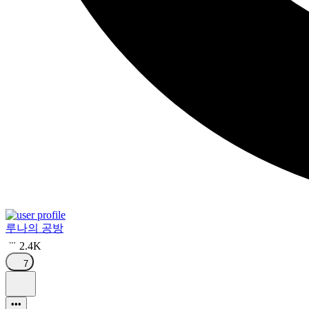
루나의 공방
2.4K
7
•••