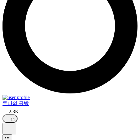
루나의 공방
2.3K
11
•••