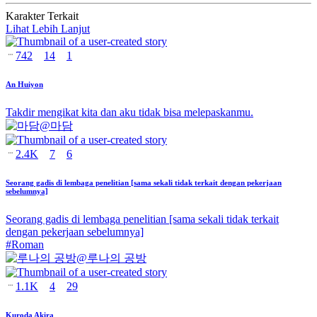
Karakter Terkait
Lihat Lebih Lanjut
742
14
1
An Huiyon
Takdir mengikat kita dan aku tidak bisa melepaskanmu.
@
마담
2.4K
7
6
Seorang gadis di lembaga penelitian [sama sekali tidak terkait dengan pekerjaan
sebelumnya]
Seorang gadis di lembaga penelitian [sama sekali tidak terkait
dengan pekerjaan sebelumnya]
#
Roman
@
루나의 공방
1.1K
4
29
Kuroda Akira