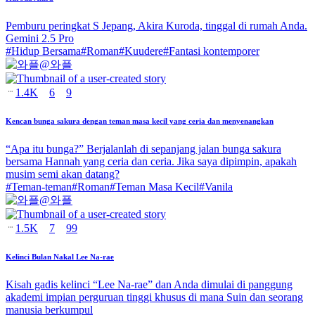
Pemburu peringkat S Jepang, Akira Kuroda, tinggal di rumah Anda.
Gemini 2.5 Pro
#
Hidup Bersama
#
Roman
#
Kuudere
#
Fantasi kontemporer
@
와플
1.4K
6
9
Kencan bunga sakura dengan teman masa kecil yang ceria dan menyenangkan
“Apa itu bunga?” Berjalanlah di sepanjang jalan bunga sakura
bersama Hannah yang ceria dan ceria. Jika saya dipimpin, apakah
musim semi akan datang?
#
Teman-teman
#
Roman
#
Teman Masa Kecil
#
Vanila
@
와플
1.5K
7
99
Kelinci Bulan Nakal Lee Na-rae
Kisah gadis kelinci “Lee Na-rae” dan Anda dimulai di panggung
akademi impian perguruan tinggi khusus di mana Suin dan seorang
manusia berkumpul