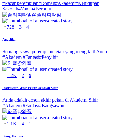
#
Pacar perempuan
#
Roman
#
Akademi
#
Kehidupan
Sekolah
#
Vanila
#
Berbulu
@
슬리피타임
728
3
4
Angelika
Seorang siswa perempuan tetap yang mengikuti Anda
#
Akademi
#
Fantasi
#
Penyihir
@
와플
1.2K
2
9
Instruktur Akhir Pekan Sekolah Sihir
Anda adalah dosen akhir pekan di Akademi Sihir
#
Akademi
#
Fantasi
#
Bangsawan
@
와플
1.1K
4
1
Kang Ha Eun