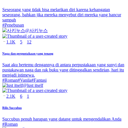
Seseorang yang tidak bisa melarikan diri karena kehangatan
seseorang, bahkan jika mereka menyebut diri mereka yang hancur
sampah
#
Penebusan
@
사키누스
1.1K
5
12
Naga dan perpustakaan yang tenang
Saat aku bertemu dengannya di antara perpustakaan yang sunyi dan
pustakawan naga dan rak buku yang ditinggalkan sendirian, hari itu
menjadi istimewa.
#
Roman
#
Vanila
#
Fantasi
@
lust itself
2.1K
6
1
Rilis Succubus
Succubus penuh harapan yang datang untuk mengendalikan Anda
#
Roman