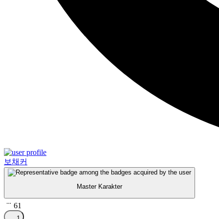
보채커
Master Karakter
61
1