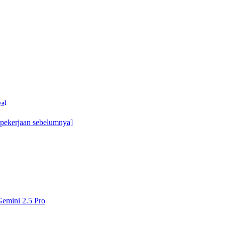
ya]
n pekerjaan sebelumnya]
Gemini 2.5 Pro