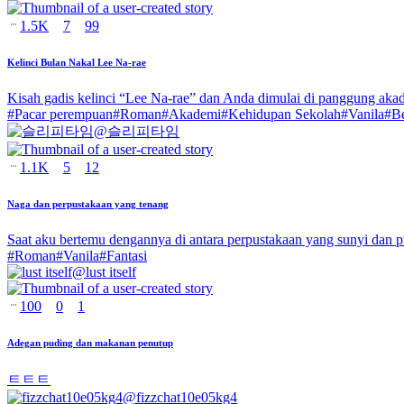
1.5K
7
99
Kelinci Bulan Nakal Lee Na-rae
Kisah gadis kelinci “Lee Na-rae” dan Anda dimulai di panggung aka
#
Pacar perempuan
#
Roman
#
Akademi
#
Kehidupan Sekolah
#
Vanila
#
B
@
슬리피타임
1.1K
5
12
Naga dan perpustakaan yang tenang
Saat aku bertemu dengannya di antara perpustakaan yang sunyi dan pu
#
Roman
#
Vanila
#
Fantasi
@
lust itself
100
0
1
Adegan puding dan makanan penutup
ㅌㅌㅌ
@
fizzchat10e05kg4