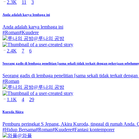
2.3K
11
3
Anda adalah karya lembaga ini
Anda adalah karya lembaga ini
#
Roman
#
Kuudere
@
루나의 공방
2.4K
7
6
Seorang gadis di lembaga penelitian [sama sekali tidak terkait dengan pekerjaan sebelumn
Seorang gadis di lembaga penelitian [sama sekali tidak terkait denga
#
Roman
@
루나의 공방
1.1K
4
29
Kuroda Akira
Pemburu peringkat S Jepang, Akira Kuroda, tinggal di rumah Anda. 
#
Hidup Bersama
#
Roman
#
Kuudere
#
Fantasi kontemporer
@
와플