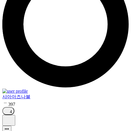
샤아아즈나블
397
4
•••