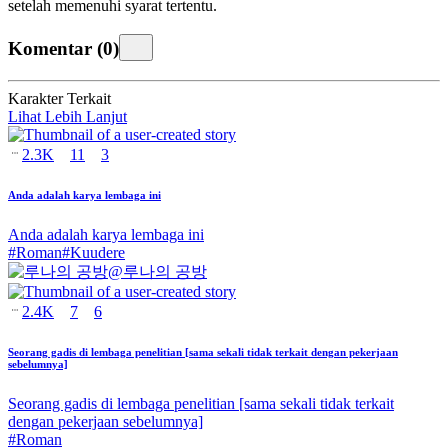
setelah memenuhi syarat tertentu.
Komentar
(
0
)
Karakter Terkait
Lihat Lebih Lanjut
2.3K
11
3
Anda adalah karya lembaga ini
Anda adalah karya lembaga ini
#
Roman
#
Kuudere
@
루나의 공방
2.4K
7
6
Seorang gadis di lembaga penelitian [sama sekali tidak terkait dengan pekerjaan
sebelumnya]
Seorang gadis di lembaga penelitian [sama sekali tidak terkait
dengan pekerjaan sebelumnya]
#
Roman