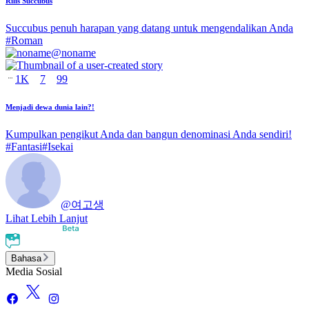
Rilis Succubus
Succubus penuh harapan yang datang untuk mengendalikan Anda
#
Roman
@
noname
1K
7
99
Menjadi dewa dunia lain?!
Kumpulkan pengikut Anda dan bangun denominasi Anda sendiri!
#
Fantasi
#
Isekai
@
여고생
Lihat Lebih Lanjut
Bahasa
Media Sosial