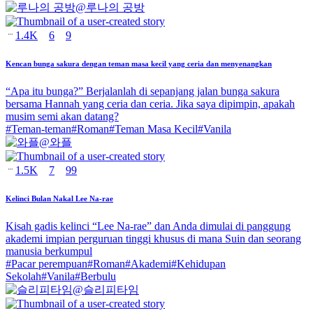
@
루나의 공방
1.4K
6
9
Kencan bunga sakura dengan teman masa kecil yang ceria dan menyenangkan
“Apa itu bunga?” Berjalanlah di sepanjang jalan bunga sakura
bersama Hannah yang ceria dan ceria. Jika saya dipimpin, apakah
musim semi akan datang?
#
Teman-teman
#
Roman
#
Teman Masa Kecil
#
Vanila
@
와플
1.5K
7
99
Kelinci Bulan Nakal Lee Na-rae
Kisah gadis kelinci “Lee Na-rae” dan Anda dimulai di panggung
akademi impian perguruan tinggi khusus di mana Suin dan seorang
manusia berkumpul
#
Pacar perempuan
#
Roman
#
Akademi
#
Kehidupan
Sekolah
#
Vanila
#
Berbulu
@
슬리피타임