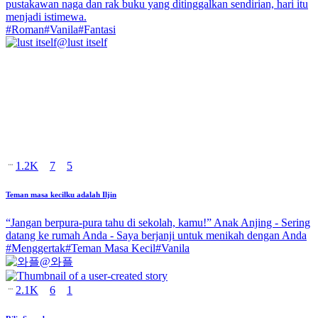
pustakawan naga dan rak buku yang ditinggalkan sendirian, hari itu
menjadi istimewa.
#
Roman
#
Vanila
#
Fantasi
@
lust itself
1.2K
7
5
Teman masa kecilku adalah Iljin
“Jangan berpura-pura tahu di sekolah, kamu!” Anak Anjing - Sering
datang ke rumah Anda - Saya berjanji untuk menikah dengan Anda
#
Menggertak
#
Teman Masa Kecil
#
Vanila
@
와플
2.1K
6
1