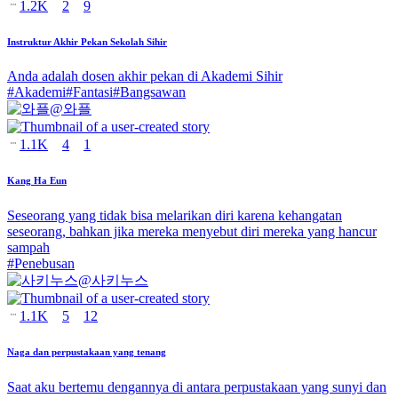
1.2K
2
9
Instruktur Akhir Pekan Sekolah Sihir
Anda adalah dosen akhir pekan di Akademi Sihir
#
Akademi
#
Fantasi
#
Bangsawan
@
와플
1.1K
4
1
Kang Ha Eun
Seseorang yang tidak bisa melarikan diri karena kehangatan
seseorang, bahkan jika mereka menyebut diri mereka yang hancur
sampah
#
Penebusan
@
사키누스
1.1K
5
12
Naga dan perpustakaan yang tenang
Saat aku bertemu dengannya di antara perpustakaan yang sunyi dan