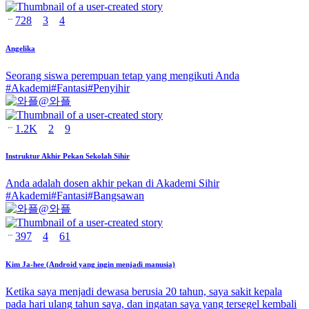
728
3
4
Angelika
Seorang siswa perempuan tetap yang mengikuti Anda
#
Akademi
#
Fantasi
#
Penyihir
@
와플
1.2K
2
9
Instruktur Akhir Pekan Sekolah Sihir
Anda adalah dosen akhir pekan di Akademi Sihir
#
Akademi
#
Fantasi
#
Bangsawan
@
와플
397
4
61
Kim Ja-hee (Android yang ingin menjadi manusia)
Ketika saya menjadi dewasa berusia 20 tahun, saya sakit kepala
pada hari ulang tahun saya, dan ingatan saya yang tersegel kembali