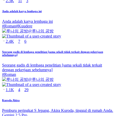
2.3K
11
3
Anda adalah karya lembaga ini
Anda adalah karya lembaga ini
#
Roman
#
Kuudere
@
루나의 공방
2.4K
7
6
Seorang gadis di lembaga penelitian [sama sekali tidak terkait dengan pekerjaan
sebelumnya]
Seorang gadis di lembaga penelitian [sama sekali tidak terkait
dengan pekerjaan sebelumnya]
#
Roman
@
루나의 공방
1.1K
4
29
Kuroda Akira
Pemburu peringkat S Jepang, Akira Kuroda, tinggal di rumah Anda.
Gemini 2.5 Pro