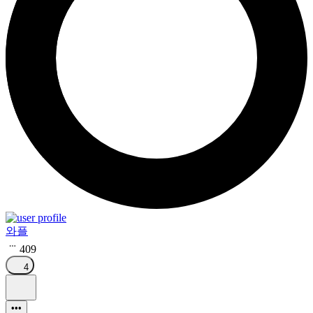
와플
409
4
•••