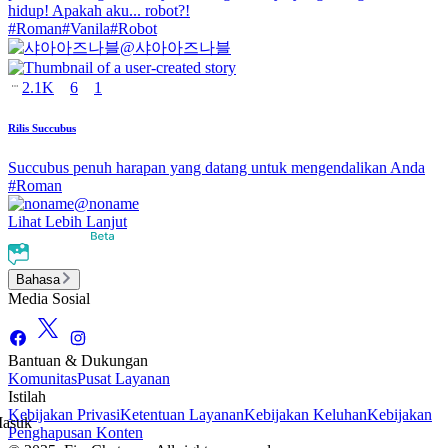
hidup! Apakah aku... robot?!
#
Roman
#
Vanila
#
Robot
@
샤아아즈나블
2.1K
6
1
Rilis Succubus
Succubus penuh harapan yang datang untuk mengendalikan Anda
#
Roman
@
noname
Lihat Lebih Lanjut
Bahasa
Media Sosial
Bantuan & Dukungan
Komunitas
Pusat Layanan
Istilah
Kebijakan Privasi
Ketentuan Layanan
Kebijakan Keluhan
Kebijakan
asuk
Penghapusan Konten