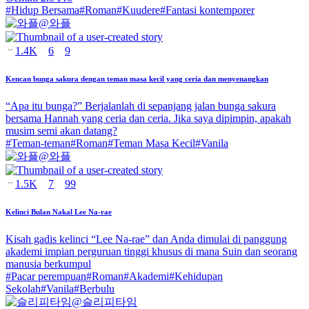
#
Hidup Bersama
#
Roman
#
Kuudere
#
Fantasi kontemporer
@
와플
1.4K
6
9
Kencan bunga sakura dengan teman masa kecil yang ceria dan menyenangkan
“Apa itu bunga?” Berjalanlah di sepanjang jalan bunga sakura
bersama Hannah yang ceria dan ceria. Jika saya dipimpin, apakah
musim semi akan datang?
#
Teman-teman
#
Roman
#
Teman Masa Kecil
#
Vanila
@
와플
1.5K
7
99
Kelinci Bulan Nakal Lee Na-rae
Kisah gadis kelinci “Lee Na-rae” dan Anda dimulai di panggung
akademi impian perguruan tinggi khusus di mana Suin dan seorang
manusia berkumpul
#
Pacar perempuan
#
Roman
#
Akademi
#
Kehidupan
Sekolah
#
Vanila
#
Berbulu
@
슬리피타임