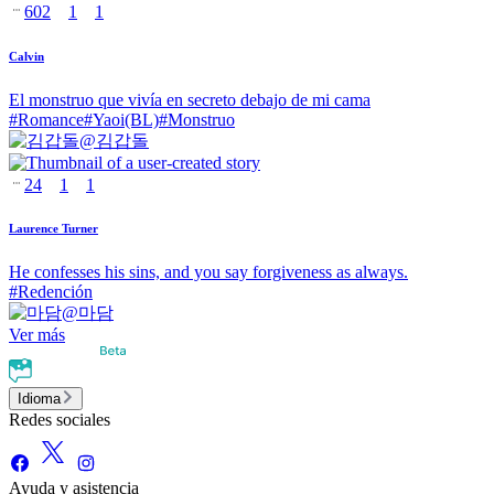
602
1
1
Calvin
El monstruo que vivía en secreto debajo de mi cama
#
Romance
#
Yaoi(BL)
#
Monstruo
@
김갑돌
24
1
1
Laurence Turner
He confesses his sins, and you say forgiveness as always.
#
Redención
@
마담
Ver más
Idioma
Redes sociales
Ayuda y asistencia