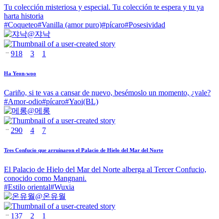
Tu colección misteriosa y especial. Tu colección te espera y tu ya
harta historia
#
Coqueteo
#
Vanilla (amor puro)
#
pícaro
#
Posesividad
@
쟈낙
918
3
1
Ha Yeon-woo
Cariño, si te vas a cansar de nuevo, besémoslo un momento, ¿vale?
#
Amor-odio
#
pícaro
#
Yaoi(BL)
@
메롱
290
4
7
Tres Confucio que arruinaron el Palacio de Hielo del Mar del Norte
El Palacio de Hielo del Mar del Norte alberga al Tercer Confucio,
conocido como Mangnani.
#
Estilo oriental
#
Wuxia
@
온유월
137
2
1