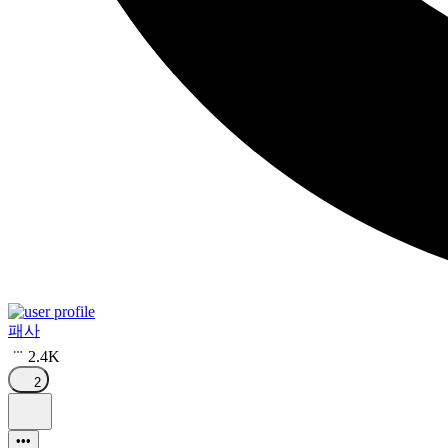
패사
2.4K
2
•••