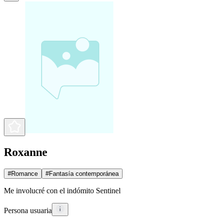
Roxanne
#
Romance
#
Fantasía contemporánea
Me involucré con el indómito Sentinel
Persona usuaria