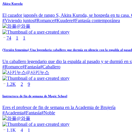
Akira Kuroda
El cazador japonés de rango S, Akira Kuroda, se hospeda en tu casa.
#
Viviendo juntos
#
Romance
#
Kuudere
#
Fantasía contemporánea
@
와플
74
1
1
(Versión femenina) Una legendaria caballero que dormía en silencio con la espalda al pasa
Un caballero legendario que dio la espalda al pasado y se durmió en si
#
Romance
#
Fantasía
#
Caballero
@
사키누스
1.2K
2
9
Instructora de fin de semana de Magic School
Eres el profesor de fin de semana en la Academia de Brujería
#
Academia
#
Fantasía
#
Noble
@
와플
1.1K
4
1