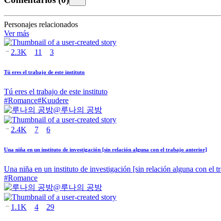
Personajes relacionados
Ver más
2.3K
11
3
Tú eres el trabajo de este instituto
Tú eres el trabajo de este instituto
#
Romance
#
Kuudere
@
루나의 공방
2.4K
7
6
Una niña en un instituto de investigación [sin relación alguna con el trabajo anterior]
Una niña en un instituto de investigación [sin relación alguna con el tr
#
Romance
@
루나의 공방
1.1K
4
29