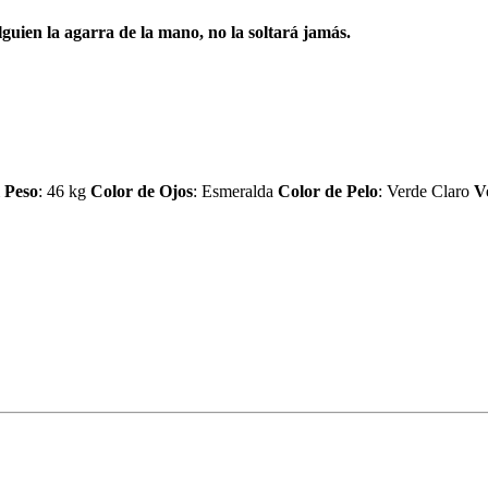
alguien la agarra de la mano, no la soltará jamás.
m
Peso
: 46 kg
Color de Ojos
: Esmeralda
Color de Pelo
: Verde Claro
V