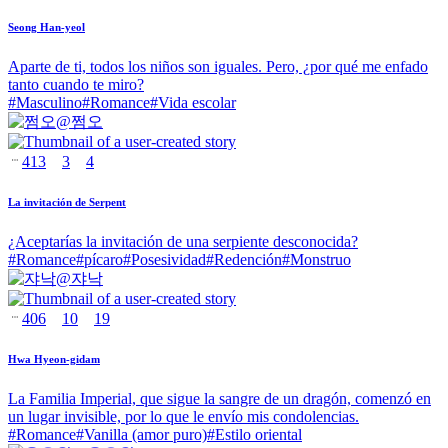
Seong Han-yeol
Aparte de ti, todos los niños son iguales. Pero, ¿por qué me enfado
tanto cuando te miro?
#
Masculino
#
Romance
#
Vida escolar
@
쩜오
413
3
4
La invitación de Serpent
¿Aceptarías la invitación de una serpiente desconocida?
#
Romance
#
pícaro
#
Posesividad
#
Redención
#
Monstruo
@
쟈낙
406
10
19
Hwa Hyeon-gidam
La Familia Imperial, que sigue la sangre de un dragón, comenzó en
un lugar invisible, por lo que le envío mis condolencias.
#
Romance
#
Vanilla (amor puro)
#
Estilo oriental