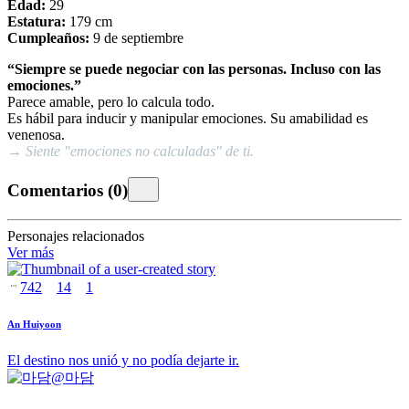
Edad:
29
Estatura:
179 cm
Cumpleaños:
9 de septiembre
“Siempre se puede negociar con las personas. Incluso con las
emociones.”
Parece amable, pero lo calcula todo.
Es hábil para inducir y manipular emociones. Su amabilidad es
venenosa.
→ Siente "emociones no calculadas" de ti.
Comentarios
(
0
)
Personajes relacionados
Ver más
742
14
1
An Huiyoon
El destino nos unió y no podía dejarte ir.
@
마담