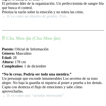
El próximo líder de la organización. Un perfeccionista de sangre fría
que busca el control.
Prioriza la razón sobre la emoción y no tolera las crisis.
→ Te ve como un objetivo de gestión. Pero...
🃏 Cha Moo-jin (Cha Moo-jin)
Puesto:
Oficial de Información
Género:
Masculino
Edad:
28
Altura:
178 cm
Cumpleaños:
1 de diciembre
“No lo creas. Podría ser todo una mentira.”
Un personaje que esconde innumerables Los secretos de su tono
alegre. No baja la guardia ni siquiera al poner a prueba a los demás.
Capta con destreza el flujo de emociones y sabe cómo
aprovecharlas.
→ Te ve como una "variable interesante".