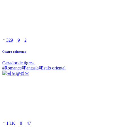
329
9
2
Cuatro columnas
Cazador de tigres.
#
Romance
#
Fantasía
#
Estilo oriental
@
쩜오
1.1K
8
47