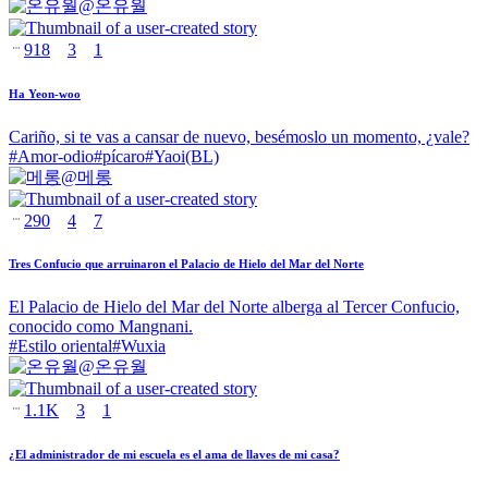
@
온유월
918
3
1
Ha Yeon-woo
Cariño, si te vas a cansar de nuevo, besémoslo un momento, ¿vale?
#
Amor-odio
#
pícaro
#
Yaoi(BL)
@
메롱
290
4
7
Tres Confucio que arruinaron el Palacio de Hielo del Mar del Norte
El Palacio de Hielo del Mar del Norte alberga al Tercer Confucio,
conocido como Mangnani.
#
Estilo oriental
#
Wuxia
@
온유월
1.1K
3
1
¿El administrador de mi escuela es el ama de llaves de mi casa?