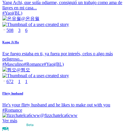
Yang Achi, que solía odiarme, consiguió un trabajo como ama de
llaves en mi casa...
#
Yaoi(BL)
@
온유월
508
3
6
Kang Ji Ho
Ese fuego estaba en ti, ya fuera por interés, celos o algo más
peligroso...
#
Masculino
#
Romance
#
Yaoi(BL)
@
쩜오
672
1
1
Flirty husband
He's your flirty husband and he likes to make out with you
#
Romance
@
fizzchatelca6cww
Ver más