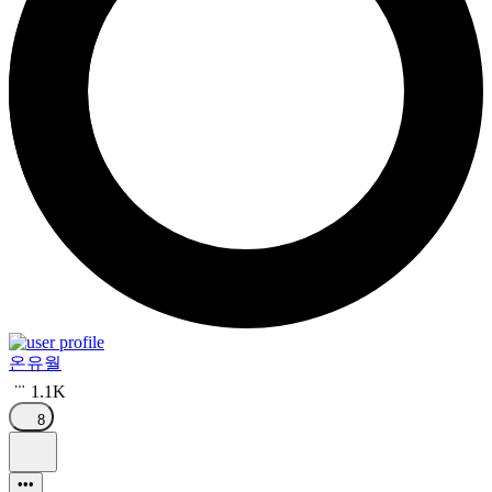
온유월
1.1K
8
•••