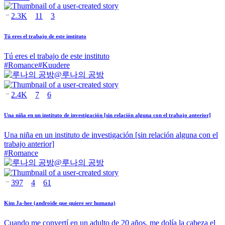
2.3K
11
3
Tú eres el trabajo de este instituto
Tú eres el trabajo de este instituto
#
Romance
#
Kuudere
@
루나의 공방
2.4K
7
6
Una niña en un instituto de investigación [sin relación alguna con el trabajo anterior]
Una niña en un instituto de investigación [sin relación alguna con el
trabajo anterior]
#
Romance
@
루나의 공방
397
4
61
Kim Ja-hee (androide que quiere ser humana)
Cuando me convertí en un adulto de 20 años, me dolía la cabeza el