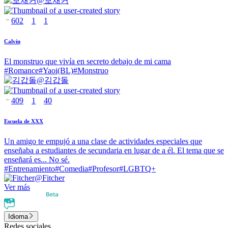
@
보채커
602
1
1
Calvin
El monstruo que vivía en secreto debajo de mi cama
#
Romance
#
Yaoi(BL)
#
Monstruo
@
김갑돌
409
1
40
Escuela de XXX
Un amigo te empujó a una clase de actividades especiales que
enseñaba a estudiantes de secundaria en lugar de a él. El tema que se
enseñará es... No sé.
#
Entrenamiento
#
Comedia
#
Profesor
#
LGBTQ+
@
Fitcher
Ver más
Idioma
Redes sociales