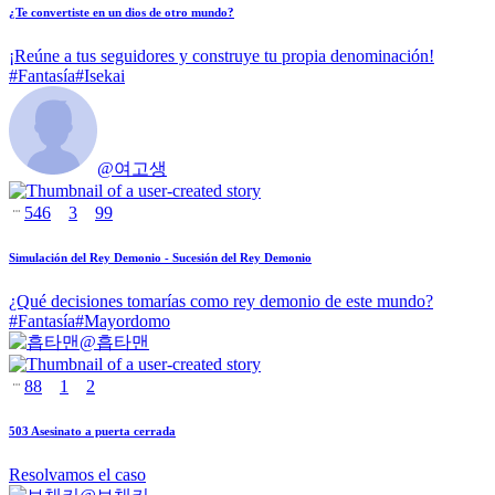
¿Te convertiste en un dios de otro mundo?
¡Reúne a tus seguidores y construye tu propia denominación!
#
Fantasía
#
Isekai
@
여고생
546
3
99
Simulación del Rey Demonio - Sucesión del Rey Demonio
¿Qué decisiones tomarías como rey demonio de este mundo?
#
Fantasía
#
Mayordomo
@
흡타맨
88
1
2
503 Asesinato a puerta cerrada
Resolvamos el caso