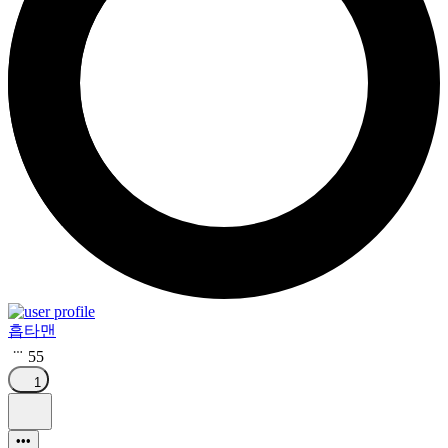
흡타맨
55
1
•••