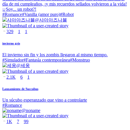
día de mi cumpleaños, ¡y mis recuerdos sellados volvieron a la vida!
¡¿Soy... un robot?!
#
Romance
#
Vanilla (amor puro)
#
Robot
@
샤아아즈나블
329
1
1
invierno gris
El invierno sin fin y los zombis llegaron al mismo tiempo.
#
Simulador
#
Fantasía contemporánea
#
Monstruo
@
세웅
2.1K
6
1
Lanzamiento de Succubus
Un súcubo esperanzado que vino a controlarte
#
Romance
@
noname
1K
7
99