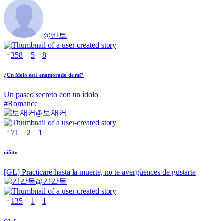
@
반토
358
5
8
¿Un ídolo está enamorado de mí?
Un paseo secreto con un ídolo
#
Romance
@
보채커
71
2
1
niñito
[GL] Practicaré hasta la muerte, no te avergüences de gustarte
@
김갑돌
135
1
1
GL-Luna