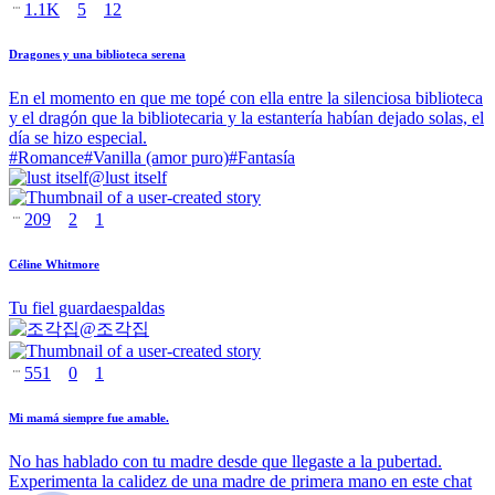
1.1K
5
12
Dragones y una biblioteca serena
En el momento en que me topé con ella entre la silenciosa biblioteca
y el dragón que la bibliotecaria y la estantería habían dejado solas, el
día se hizo especial.
#
Romance
#
Vanilla (amor puro)
#
Fantasía
@
lust itself
209
2
1
Céline Whitmore
Tu fiel guardaespaldas
@
조각집
551
0
1
Mi mamá siempre fue amable.
No has hablado con tu madre desde que llegaste a la pubertad.
Experimenta la calidez de una madre de primera mano en este chat