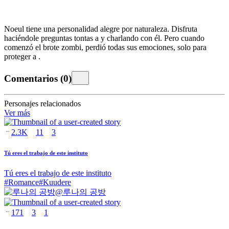
Noeul tiene una personalidad alegre por naturaleza. Disfruta
haciéndole preguntas tontas a
y charlando con él. Pero cuando
comenzó el brote zombi, perdió todas sus emociones, solo para
proteger a
.
Comentarios
(
0
)
Personajes relacionados
Ver más
2.3K
11
3
Tú eres el trabajo de este instituto
Tú eres el trabajo de este instituto
#
Romance
#
Kuudere
@
루나의 공방
171
3
1