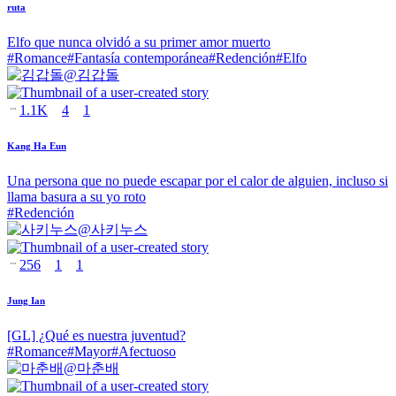
ruta
Elfo que nunca olvidó a su primer amor muerto
#
Romance
#
Fantasía contemporánea
#
Redención
#
Elfo
@
김갑돌
1.1K
4
1
Kang Ha Eun
Una persona que no puede escapar por el calor de alguien, incluso si
llama basura a su yo roto
#
Redención
@
사키누스
256
1
1
Jung Ian
[GL] ¿Qué es nuestra juventud?
#
Romance
#
Mayor
#
Afectuoso
@
마춘배