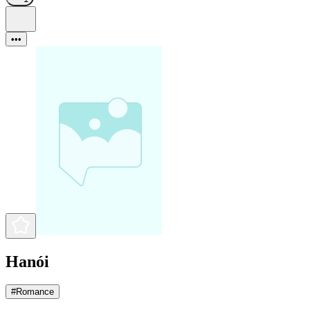
•••
Hanói
#
Romance