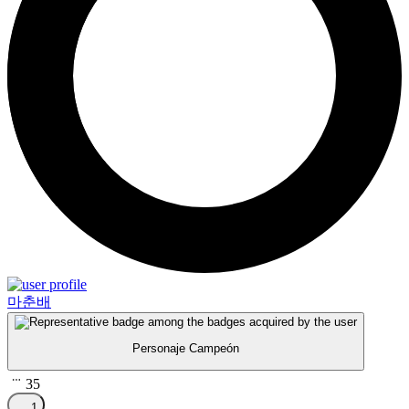
마춘배
Personaje Campeón
35
1