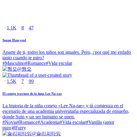
1.1K
8
47
Seong Han-yeol
Aparte de ti, todos los niños son iguales. Pero, ¿por qué me enfado
tanto cuando te miro?
#
Masculino
#
Romance
#
Vida escolar
@
쩜오
1.5K
7
99
El conejo travieso de la luna Lee Na-rae
La historia de la niña conejo «Lee Na-rae» y tú comienza en el
escenario de una academia universitaria especializada de ensueño,
donde Suin y un ser humano se unen.
#
Novia
#
Romance
#
Academia
#
Vida escolar
#
Vanilla (amor
puro)
#
Furry
@
슬리피타임