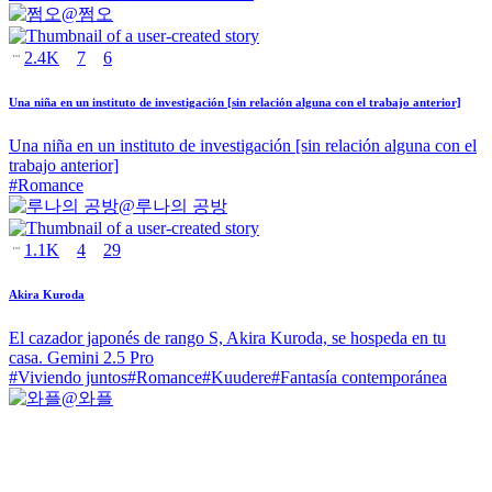
@
쩜오
2.4K
7
6
Una niña en un instituto de investigación [sin relación alguna con el trabajo anterior]
Una niña en un instituto de investigación [sin relación alguna con el
trabajo anterior]
#
Romance
@
루나의 공방
1.1K
4
29
Akira Kuroda
El cazador japonés de rango S, Akira Kuroda, se hospeda en tu
casa. Gemini 2.5 Pro
#
Viviendo juntos
#
Romance
#
Kuudere
#
Fantasía contemporánea
@
와플