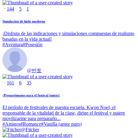
144
5
1
Simulación de hielo moderno
¡Disfruta de las indicaciones y simulaciones compuestas de realismo
basadas en la vida actual!
#
Aventura
#
Posesión
@
반토
161
6
35
¡Preparémonos para el festival juntos!
El período de festivales de nuestra escuela. Kwon Noel, el
responsable de la vitalidad de la clase, dirige el festival y quiere
movilizarme para prepararlo...
#
Amigos
#
Romance
#
Vanilla (amor puro)
@
Fitcher