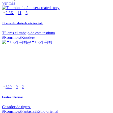
Ver más
2.3K
11
3
Tú eres el trabajo de este instituto
Tú eres el trabajo de este instituto
#
Romance
#
Kuudere
@
루나의 공방
329
9
2
Cuatro columnas
Cazador de tigres.
#
Romance
#
Fantasía
#
Estilo oriental