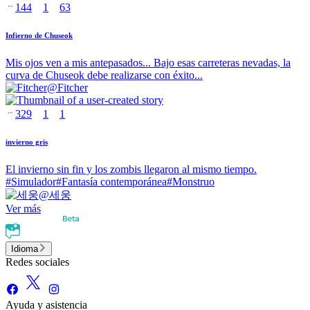
144
1
63
Infierno de Chuseok
Mis ojos ven a mis antepasados... Bajo esas carreteras nevadas, la
curva de Chuseok debe realizarse con éxito...
@
Fitcher
329
1
1
invierno gris
El invierno sin fin y los zombis llegaron al mismo tiempo.
#
Simulador
#
Fantasía contemporánea
#
Monstruo
@
세웅
Ver más
Idioma
Redes sociales
Ayuda y asistencia