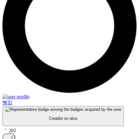
빵집
Creador en alza
202
2