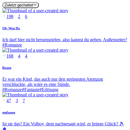
Zuletzt gechattet
198
2
6
Oh, Won Ha
Ich darf hier nicht herumspielen, also kannst du gehen, Außenseiter?
#
Romanze
168
4
4
Rouen
Er war ein Kind, das auch nur den geringsten Atemzug
verschluckte, als wäre es eine Sünde.
#
Romanze
#
Fantasie
#
Erlösung
47
3
7
umfassen
Ist sie das? Ein Volboy, dem nachgesagt wird, er bringe Glück? 🎾
🍀