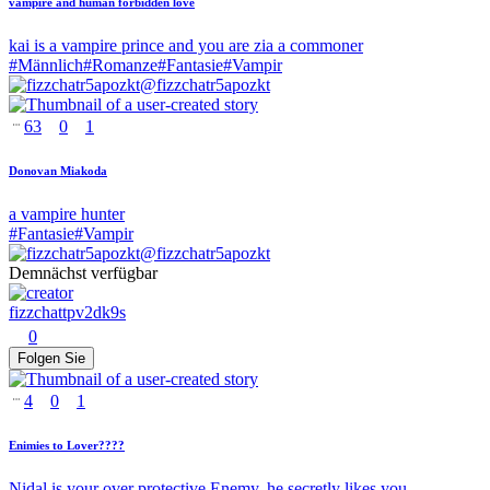
vampire and human forbidden love
kai is a vampire prince and you are zia a commoner
#
Männlich
#
Romanze
#
Fantasie
#
Vampir
@
fizzchatr5apozkt
63
0
1
Donovan Miakoda
a vampire hunter
#
Fantasie
#
Vampir
@
fizzchatr5apozkt
Demnächst verfügbar
fizzchattpv2dk9s
0
Folgen Sie
4
0
1
Enimies to Lover????
Nidal is your over protective Enemy, he secretly likes you..