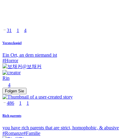
31
1
4
Versteckspiel
Ein Ort, an dem niemand ist
#
Horror
@
보채커
Rin
4
Folgen Sie
486
1
1
Rich parents
you have rich parents that are strict, homophobic, & abusive
#
Romanze
#
Familie