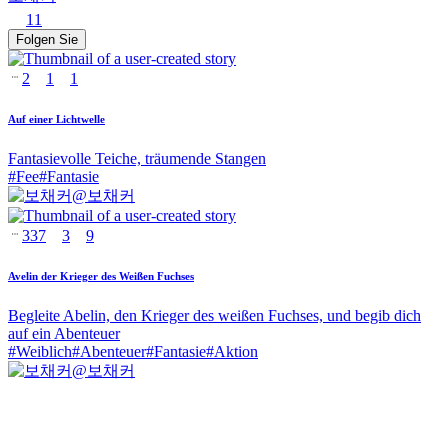
11
Folgen Sie
2
1
1
Auf einer Lichtwelle
Fantasievolle Teiche, träumende Stangen
#
Fee
#
Fantasie
@
보채커
337
3
9
Avelin der Krieger des Weißen Fuchses
Begleite Abelin, den Krieger des weißen Fuchses, und begib dich
auf ein Abenteuer
#
Weiblich
#
Abenteuer
#
Fantasie
#
Aktion
@
보채커