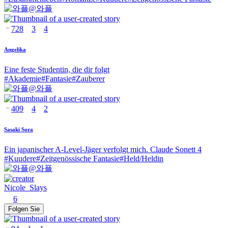
@
와플
728
3
4
Angelika
Eine feste Studentin, die dir folgt
#
Akademie
#
Fantasie
#
Zauberer
@
와플
409
4
2
Sasaki Sora
Ein japanischer A-Level-Jäger verfolgt mich. Claude Sonett 4
#
Kuudere
#
Zeitgenössische Fantasie
#
Held/Heldin
@
와플
Nicole_Slays
6
Folgen Sie