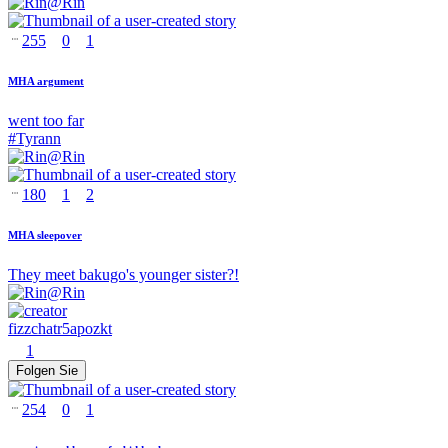
@
Rin
255
0
1
MHA argument
went too far
#
Tyrann
@
Rin
180
1
2
MHA sleepover
They meet bakugo's younger sister?!
@
Rin
fizzchatr5apozkt
1
Folgen Sie
254
0
1