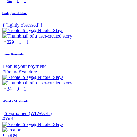
94
1
1
bodyguard diluc
{{lightly obsessed}}
@
Nicole_Slays
229
1
1
Leon Kennedy
Leon is your boyfriend
#
Freund
#
Yandere
@
Nicole_Slays
34
0
1
Wanda Maximoff
| Stepmother. (WLW/GL)
#
Yuri`
@
Nicole_Slays
보채커