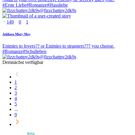
#
Erste Liebe
#
Romanze
#
Hassliebe
@
fizzchattpv2dk9s
149
0
1
Addison Misty May
Enimies to lovers?? or Enimies to strangers??? you choose.
#
Romanze
#
Schulleben
@
fizzchattpv2dk9s
Demnächst verfügbar
1
2
3
4
5
...
9