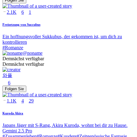
Folgen Sie
2.1K
6
1
Freisetzung von Succubus
Ein hoffnungsvoller Sukkubus, der gekommen ist, um dich zu
kontrollieren
#
Romanze
@
noname
Demnächst verfügbar
Demnächst verfügbar
와플
6
Folgen Sie
1.1K
4
29
Kuroda Akira
Japans Jäger mit S-Rang, Akira Kuroda, wohnt bei dir zu Hause.
Gemini 2.5 Pro
#
Zusammenleben
#
Romanze
#
Kuudere
#
Zeitgenössische Fantasie