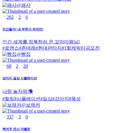
@
패사
202
2
6
인간들아! 내 부하가 되어라!
인간 세계를 정복하러 온 꼬마마왕님!
#
로맨스
#
츤데레
#
현대판타지
#
1회캐릭터공모전
@
빵집
68
2
20
강아지 일상 시뮬레이션
나랑 놀자멍!🐕
#
힐링
#
시뮬레이션
#
일상
#
강아지
#
육성
@
보채커
337
3
9
백여우 전사 아벨린