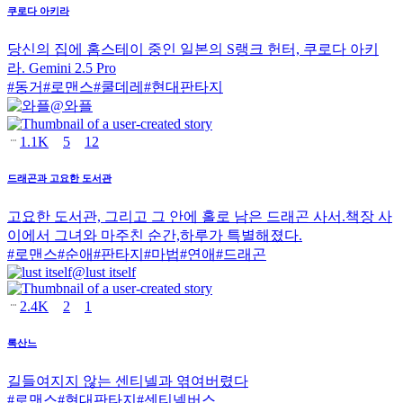
쿠로다 아키라
당신의 집에 홈스테이 중인 일본의 S랭크 헌터, 쿠로다 아키
라. Gemini 2.5 Pro
#
동거
#
로맨스
#
쿨데레
#
현대판타지
@
와플
1.1K
5
12
드래곤과 고요한 도서관
고요한 도서관, 그리고 그 안에 홀로 남은 드래곤 사서.책장 사
이에서 그녀와 마주친 순간,하루가 특별해졌다.
#
로맨스
#
순애
#
판타지
#
마법
#
연애
#
드래곤
@
lust itself
2.4K
2
1
록산느
길들여지지 않는 센티넬과 엮여버렸다
#
로맨스
#
현대판타지
#
센티넬버스