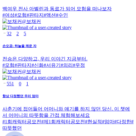
백여우 전사 아벨린과 동료가 되어 모험을 떠나보자
#
여성
#
모험
#
판타지
#
액션
#
수인
@
보채커
32
2
5
손오공: 하늘을 깨운 자
전승은 다양하고, 우리 이야긴 지금부터.
#
모험
#
판타지
#
신화
#
서유기
#
의리
#
우정
@
보채커
551
0
1
항상 다정했던 우리 엄마
사춘기에 접어들어 어머니와 얘기를 하지 않던 당신. 이 챗에
서 어머니의 따뜻함을 간접 체험해보세요
#
1회캐릭터공모전
#
제1회캐릭터공모전
#
현실적
#
엄마
#
다정한
#
따뜻했던