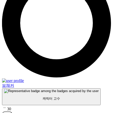
보채커
캐릭터 고수
30