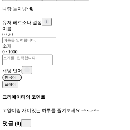
나랑 놀자냥~🐈
유저 페르소나 설정
이름
0
/ 20
소개
0
/ 1000
채팅 언어
한국어
플레이
크리에이터의 코멘트
고양이랑 재미있는 하루를 즐겨보세요 =^･ω･^=
댓글
(
0
)