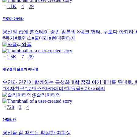
1.1K
4
29
쿠로다 아키라
당신의 집에 홈스테이 중인 일본의 S랭크 헌터, 쿠로다 아키라. Gemin
#
동거
#
로맨스
#
쿨데레
#
현대판타지
@
와플
1.5K
7
99
개구쟁이 달토끼 이나래
수인과 인간이 함께하는 특성화대학 꿈결 아카데미를 무대로, 
#
여자친구
#
로맨스
#
아카데미
#
학원물
#
순애
#
퍼리
@
슬리피타임
728
3
4
안젤리카
당신을 잘 따르는 착실한 여학생