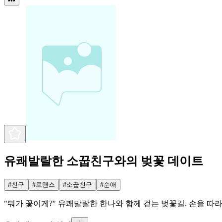
•••
유쾌발랄한 소꿉친구와의 벚꽃 데이트
#
친구
#
로맨스
#
소꿉친구
#
순애
"뭐가 꽃이게?" 유쾌발랄한 한나와 함께 걷는 벚꽃길. 손을 따