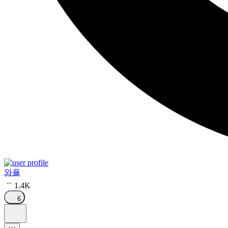
와플
1.4K
6