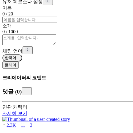
유저 페르소나 설정
이름
0
/ 20
소개
0
/ 1000
채팅 언어
한국어
플레이
크리에이터의 코멘트
댓글
(
0
)
연관 캐릭터
자세히 보기
2.3K
11
3