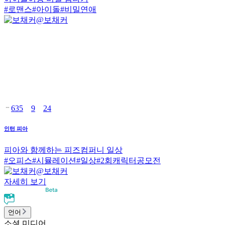
#
로맨스
#
아이돌
#
비밀연애
@
보채커
635
9
24
인턴 피아
피아와 함께하는 피즈컴퍼니 일상
#
오피스
#
시뮬레이션
#
일상
#
2회캐릭터공모전
@
보채커
자세히 보기
언어
소셜 미디어