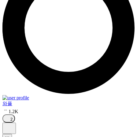
와플
1.2K
2