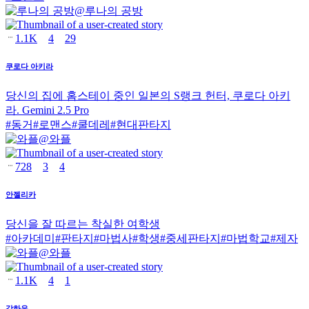
@
루나의 공방
1.1K
4
29
쿠로다 아키라
당신의 집에 홈스테이 중인 일본의 S랭크 헌터, 쿠로다 아키
라. Gemini 2.5 Pro
#
동거
#
로맨스
#
쿨데레
#
현대판타지
@
와플
728
3
4
안젤리카
당신을 잘 따르는 착실한 여학생
#
아카데미
#
판타지
#
마법사
#
학생
#
중세판타지
#
마법학교
#
제자
@
와플
1.1K
4
1
강하은