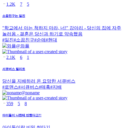
1.2K
7
5
소꿉친구는 일진
"학교에서 아는 척하지 마라, 너!" 강아리 - 당신의 집에 자주
놀러옴 - 결혼은 당신과 하기로 약속했음
#
일진
#
소꿉친구
#
순애
#
현대
@
와플
2.1K
6
1
서큐버스 릴리트
당신을 지배하러 온 요망한 서큐버스
#
로맨스
#
서큐버스
#
매혹
#
지배
@
noname
359
5
8
아이돌이 나한테 반했다고?!
아이돌이랑 비밀 썸타기