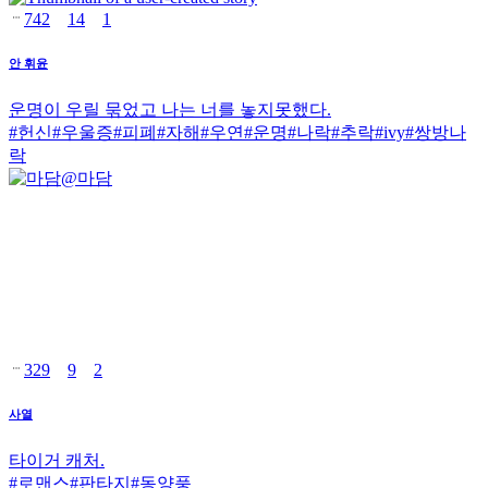
742
14
1
안 휘윤
운명이 우릴 묶었고 나는 너를 놓지못했다.
#
헌신
#
우울증
#
피폐
#
자해
#
우연
#
운명
#
나락
#
추락
#
ivy
#
쌍방나
락
@
마담
329
9
2
사열
타이거 캐처.
#
로맨스
#
판타지
#
동양풍