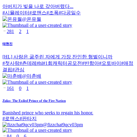
아버지가 빚을 나로 갚아버렸다...
#
시뮬레이터
#
로맨스
#
조폭
#
다공일수
@
온유월
281
2
1
태현진
[HL] 사랑은 굶주린 자에게 가장 잔인한 형벌이니까
#
첫사랑
#
츤데레
#
hl
#
1회캐릭터공모전
#
반항아
#
오토바이
#
애정
결핍
#
관심
@
마춘배
161
0
1
Zuko: The Exiled Prince of the Fire Nation
Banished prince who seeks to regain his honor.
#
로맨스
#
판타지
@
fizzchat9qcv03pm
84
0
6