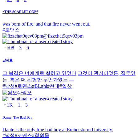
“THE SCARLET ONE”
was born of fire, and that fire never went out.
#
로맨스
@
fizzchat9qcv03pm
508
3
6
강지호
그 불길은 너에게로 향하고 있었다,그것이 관심이었든, 질투였
든, 혹은 더 위험한 무언가였든 —
#
남성
#
로맨스
#
BL
#
hl
#
현대
#
일상
@
쩜오
1K
1
3
Dante, The Bad Boy
Dante is the only true bad boy at Emberstorm University.
#
남성
#
로맨스
#
학원물