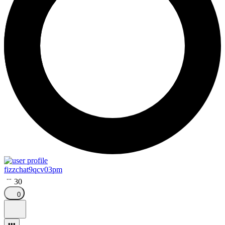
fizzchat9qcv03pm
30
0
•••