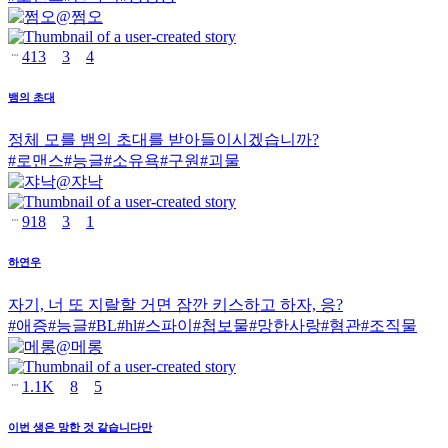
@
쩜오
413
3
4
뱀의 초대
정체 모를 뱀의 초대를 받아들이시겠습니까?
#
로맨스
#
능글
#
소유욕
#
구원
#
괴물
@
쟈낙
918
3
1
하연우
자기, 너 또 지랄할 거면 잠깐 키스하고 하자, 응?
#
애증
#
능글
#
BL
#
hl
#
스파이
#
첩보물
#
망한사랑
#
혐관
#
조직물
@
메롱
1.1K
8
5
이번 생은 망한 것 같습니다만