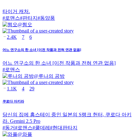
타이거 캐처.
#
로맨스
#
판타지
#
동양풍
@
쩜오
2.4K
7
6
어느 연구소의 한 소녀 [이전 작품과 전혀 연관 없음]
어느 연구소의 한 소녀 [이전 작품과 전혀 연관 없음]
#
로맨스
@
루나의 공방
1.1K
4
29
쿠로다 아키라
당신의 집에 홈스테이 중인 일본의 S랭크 헌터, 쿠로다 아키
라. Gemini 2.5 Pro
#
동거
#
로맨스
#
쿨데레
#
현대판타지
@
와플