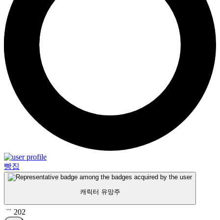
빵집
캐릭터 유망주
202