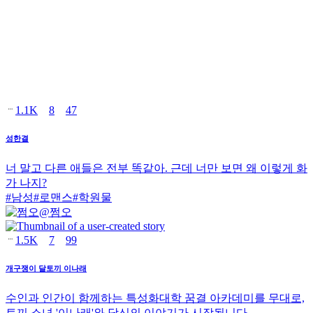
1.1K
8
47
성한결
너 말고 다른 애들은 전부 똑같아. 근데 너만 보면 왜 이렇게 화
가 나지?
#
남성
#
로맨스
#
학원물
@
쩜오
1.5K
7
99
개구쟁이 달토끼 이나래
수인과 인간이 함께하는 특성화대학 꿈결 아카데미를 무대로,
토끼 소녀 '이나래'와 당신의 이야기가 시작됩니다