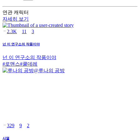
연관 캐릭터
자세히 보기
2.3K
11
3
넌 이 연구소의 작품이야
넌 이 연구소의 작품이야
#
로맨스
#
쿨데레
@
루나의 공방
329
9
2
사열