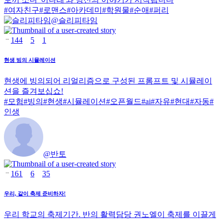
#
여자친구
#
로맨스
#
아카데미
#
학원물
#
순애
#
퍼리
@
슬리피타임
144
5
1
현생 빙의 시뮬레이션
현생에 빙의되어 리얼리즘으로 구성된 프롬프트 및 시뮬레이
션을 즐겨보십쇼!
#
모험
#
빙의
#
현생
#
시뮬레이션
#
오픈월드
#
ai
#
자유
#
현대
#
자동
#
인생
@
반토
161
6
35
우리, 같이 축제 준비하자!
우리 학교의 축제기간. 반의 활력담당 권노엘이 축제를 이끌게