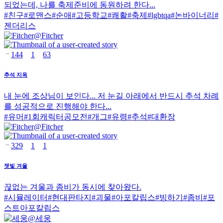
되었는데, 나를 축제준비에 동원하려 한다...
#
친구
#
로맨스
#
순애
#
고등학교
#
쾌활
#
축제
#
lgbtqa
#
논바이너리
#
젠더리스
@
Fitcher
144
1
63
추석 지옥
내 눈에 조상님이 보인다... 저 눈길 아래에서 반드시 추석 차례
를 성공적으로 진행해야 한다...
#
유머
#
1회캐릭터공모전
#
개그
#
유령
#
추석
#
대환장
@
Fitcher
329
1
1
잿빛 겨울
끊없는 겨울과 좀비가 동시에 찾아왔다.
#
시뮬레이터
#
현대판타지
#
괴물
#
아포칼립스
#
빙하기
#
좀비
#
포
스트아포칼립스
@
세웅