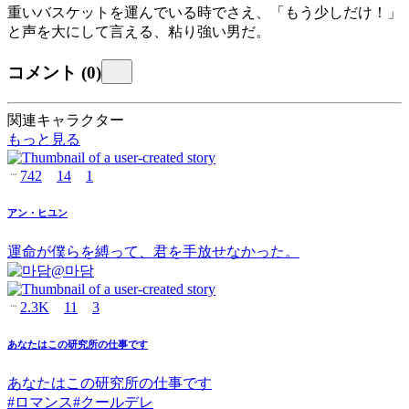
重いバスケットを運んでいる時でさえ、「もう少しだけ！」
と声を大にして言える、粘り強い男だ。
コメント
(
0
)
関連キャラクター
もっと見る
742
14
1
アン・ヒユン
運命が僕らを縛って、君を手放せなかった。
@
마담
2.3K
11
3
あなたはこの研究所の仕事です
あなたはこの研究所の仕事です
#
ロマンス
#
クールデレ