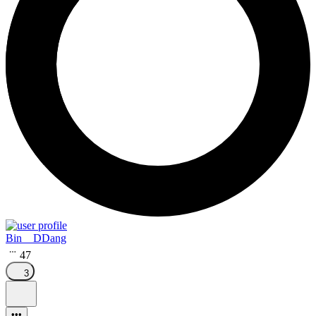
Bin__DDang
47
3
•••