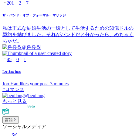
201
2
7
ザ・バンド・オブ・フォーマル・マリッジ
私は正式な結婚生活の一環として生活するための50億ドルの
契約を結びました。それがバンドだと分かったら、めちゃく
ちゃだ。
@
온유월
45
0
1
Lee Joo-han
Joo Han likes your post. 3 minutes
#
ロマンス
@
beullang
もっと見る
言語
ソーシャルメディア