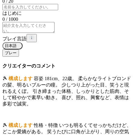
0
/ 20
はじめに
0
/ 1000
プレイ言語
日本語
プレー
クリエイターのコメント
🎾
構成します
容姿 181cm、22歳。 柔らかなライトブロンド
の髪、明るいブルーの瞳。 少しつり上がった目、笑うと現
れるえくぼ。 引き締まった体格、しっかりとした筋肉、そ
して軽やかで素早い動き。 喜び、照れ、興奮など、表情は
多彩で誠実。
🎾
構成します
性格・特徴 いつも明るくてせっかちだけど、
どこか愛嬌がある。 笑うたびに口角が上がり、周りの空気