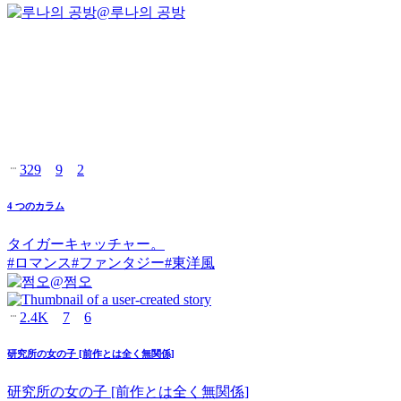
@
루나의 공방
329
9
2
4 つのカラム
タイガーキャッチャー。
#
ロマンス
#
ファンタジー
#
東洋風
@
쩜오
2.4K
7
6
研究所の女の子 [前作とは全く無関係]
研究所の女の子 [前作とは全く無関係]