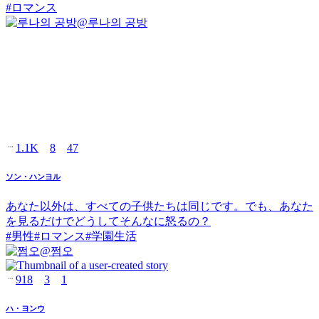
#
ロマンス
@
루나의 공방
1.1K
8
47
ソン・ハンヨル
あなた以外は、すべての子供たちは同じです。でも、あなた
を見るだけでどうしてそんなに怒るの？
#
男性
#
ロマンス
#
学園生活
@
쩜오
918
3
1
ハ・ヨンウ