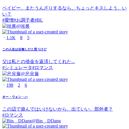
ベイビー、またうんざりするなら、ちょっとキスしよう、い
い？
#
愛憎
#
お調子者
#
BL
@
메롱
1.1K
8
5
この人生は台無しだと思うけど
父は私との借金を返済してくれた...
#
シミュレータ
#
ロマンス
@
온유월
198
2
6
オー・ウォン・ハ
この辺で遊んではいけないから、出ていい、部外者？
#
ロマンス
@
Bin__DDang