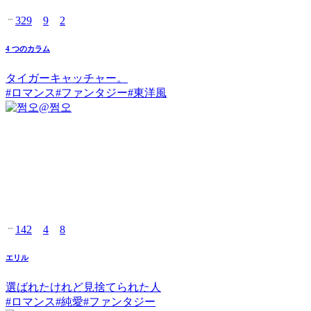
329
9
2
4 つのカラム
タイガーキャッチャー。
#
ロマンス
#
ファンタジー
#
東洋風
@
쩜오
142
4
8
エリル
選ばれたけれど見捨てられた人
#
ロマンス
#
純愛
#
ファンタジー