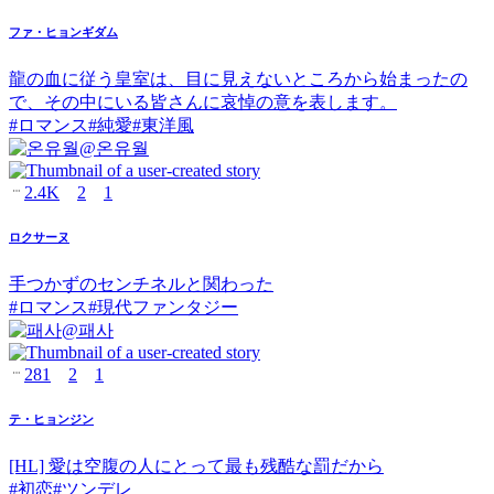
ファ・ヒョンギダム
龍の血に従う皇室は、目に見えないところから始まったの
で、その中にいる皆さんに哀悼の意を表します。
#
ロマンス
#
純愛
#
東洋風
@
온유월
2.4K
2
1
ロクサーヌ
手つかずのセンチネルと関わった
#
ロマンス
#
現代ファンタジー
@
패사
281
2
1
テ・ヒョンジン
[HL] 愛は空腹の人にとって最も残酷な罰だから
#
初恋
#
ツンデレ