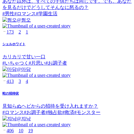
あなた以外は、すべての子供たちは同じです。でも、あなた
を見るだけでどうしてそんなに怒るの？
#
男性
#
ロマンス
#
学園生活
@
쩜오
173
2
1
シェルホワイト
カリカリで甘い一口
#
いちゃつく
#
片思い
#
お調子者
@
마담
413
3
4
蛇の招待状
見知らぬヘビからの招待を受け入れますか？
#
ロマンス
#
お調子者
#
独占欲
#
救済
#
モンスター
@
쟈낙
406
10
19