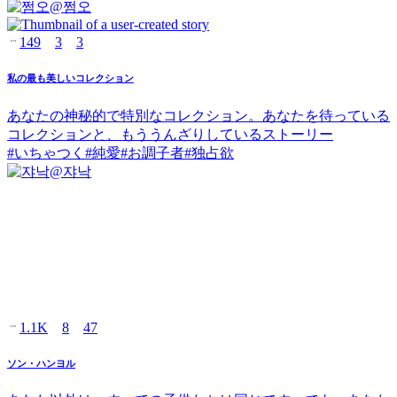
@
쩜오
149
3
3
私の最も美しいコレクション
あなたの神秘的で特別なコレクション。あなたを待っている
コレクションと、もううんざりしているストーリー
#
いちゃつく
#
純愛
#
お調子者
#
独占欲
@
쟈낙
1.1K
8
47
ソン・ハンヨル