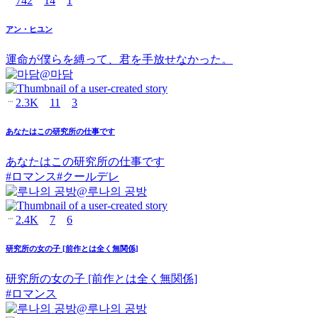
742
14
1
アン・ヒユン
運命が僕らを縛って、君を手放せなかった。
@
마담
2.3K
11
3
あなたはこの研究所の仕事です
あなたはこの研究所の仕事です
#
ロマンス
#
クールデレ
@
루나의 공방
2.4K
7
6
研究所の女の子 [前作とは全く無関係]
研究所の女の子 [前作とは全く無関係]
#
ロマンス
@
루나의 공방