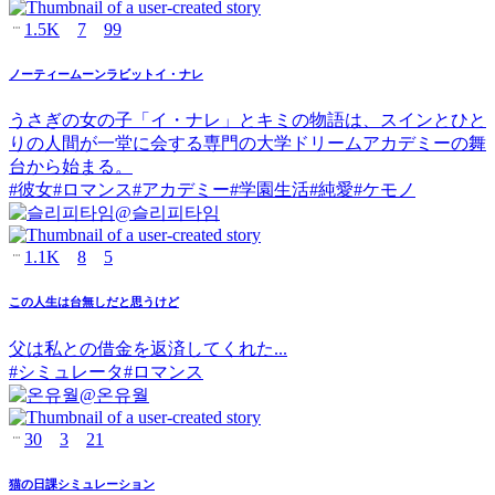
1.5K
7
99
ノーティームーンラビットイ・ナレ
うさぎの女の子「イ・ナレ」とキミの物語は、スインとひと
りの人間が一堂に会する専門の大学ドリームアカデミーの舞
台から始まる。
#
彼女
#
ロマンス
#
アカデミー
#
学園生活
#
純愛
#
ケモノ
@
슬리피타임
1.1K
8
5
この人生は台無しだと思うけど
父は私との借金を返済してくれた...
#
シミュレータ
#
ロマンス
@
온유월
30
3
21
猫の日課シミュレーション