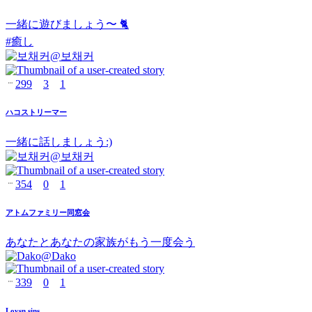
一緒に遊びましょう〜 🐈
#
癒し
@
보채커
299
3
1
ハコストリーマー
一緒に話しましょう:)
@
보채커
354
0
1
アトムファミリー同窓会
あなたとあなたの家族がもう一度会う
@
Dako
339
0
1
Lovsn sins