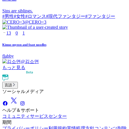
Sins are siblings.
#
男性
#
女性
#
ロマンス
#
現代ファンタジー
#
ファンタジー
@
CERO<3
13
0
1
Kimso-myeon and feast noodles
flabby
@
김소면
もっと見る
言語
ソーシャルメディア
ヘルプ＆サポート
コミュニティ
サービスセンター
期間
プライバシーポリシー
利用規約
苦情処理方針
コンテンツ削除