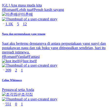
[GL] Apa masa muda kita
#
Roman
#
Lebih tua
#
Penuh kasih sayang
@
마춘배
1.1K
5
12
Naga dan perpustakaan yang tenang
Saat aku bertemu dengannya di antara perpustakaan yang sunyi dan
pustakawan naga dan rak buku yang ditinggalkan sendirian, hari itu
menjadi istimewa.
#
Roman
#
Vanila
#
Fantasi
@
lust itself
209
2
1
Celine Whitmore
Pengawal setia Anda
@
조각집
551
0
1