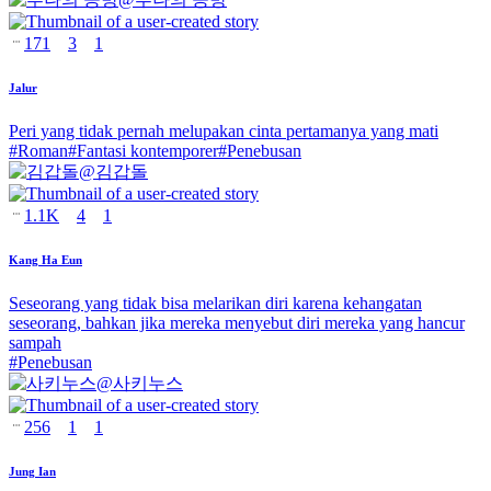
171
3
1
Jalur
Peri yang tidak pernah melupakan cinta pertamanya yang mati
#
Roman
#
Fantasi kontemporer
#
Penebusan
@
김갑돌
1.1K
4
1
Kang Ha Eun
Seseorang yang tidak bisa melarikan diri karena kehangatan
seseorang, bahkan jika mereka menyebut diri mereka yang hancur
sampah
#
Penebusan
@
사키누스
256
1
1
Jung Ian