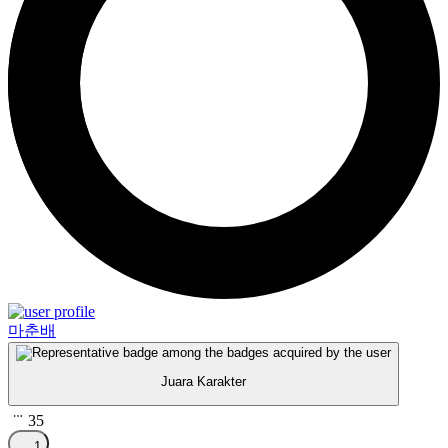
마춘배
Juara Karakter
35
1