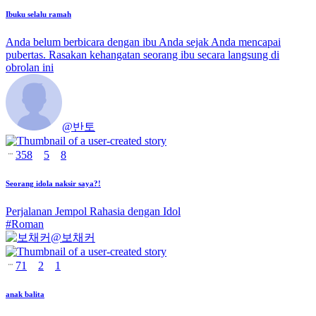
Ibuku selalu ramah
Anda belum berbicara dengan ibu Anda sejak Anda mencapai
pubertas. Rasakan kehangatan seorang ibu secara langsung di
obrolan ini
@
반토
358
5
8
Seorang idola naksir saya?!
Perjalanan Jempol Rahasia dengan Idol
#
Roman
@
보채커
71
2
1
anak balita