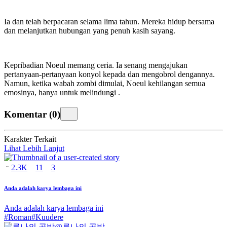
Ia dan
telah berpacaran selama lima tahun. Mereka hidup bersama
dan melanjutkan hubungan yang penuh kasih sayang.
Kepribadian Noeul memang ceria. Ia senang mengajukan
pertanyaan-pertanyaan konyol kepada
dan mengobrol dengannya.
Namun, ketika wabah zombi dimulai, Noeul kehilangan semua
emosinya, hanya untuk melindungi
.
Komentar
(
0
)
Karakter Terkait
Lihat Lebih Lanjut
2.3K
11
3
Anda adalah karya lembaga ini
Anda adalah karya lembaga ini
#
Roman
#
Kuudere
@
루나의 공방