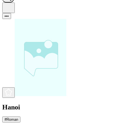
•••
Hanoi
#
Roman