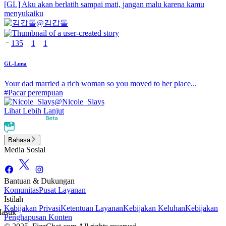
[GL] Aku akan berlatih sampai mati, jangan malu karena kamu
menyukaiku
@
김갑돌
135
1
1
GL-Luna
Your dad married a rich woman so you moved to her place...
#
Pacar perempuan
@
Nicole_Slays
Lihat Lebih Lanjut
Bahasa
Media Sosial
Bantuan & Dukungan
Komunitas
Pusat Layanan
Istilah
Kebijakan Privasi
Ketentuan Layanan
Kebijakan Keluhan
Kebijakan
asuk
Penghapusan Konten