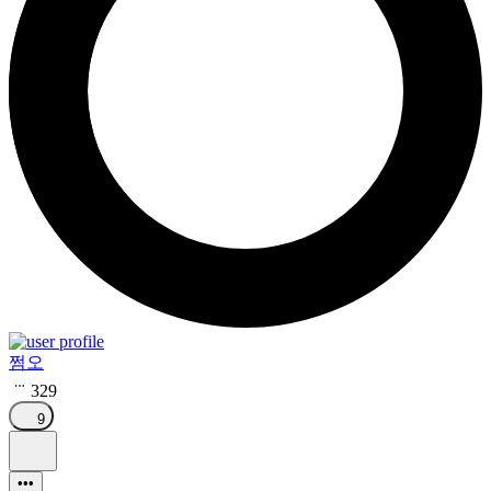
쩜오
329
9
•••