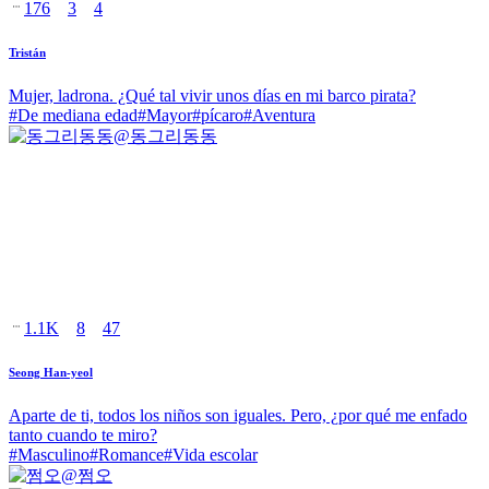
176
3
4
Tristán
Mujer, ladrona. ¿Qué tal vivir unos días en mi barco pirata?
#
De mediana edad
#
Mayor
#
pícaro
#
Aventura
@
동그리동동
1.1K
8
47
Seong Han-yeol
Aparte de ti, todos los niños son iguales. Pero, ¿por qué me enfado
tanto cuando te miro?
#
Masculino
#
Romance
#
Vida escolar
@
쩜오