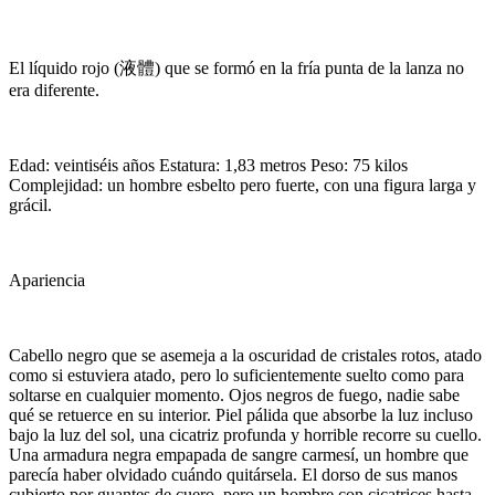
El líquido rojo (液體) que se formó en la fría punta de la lanza no
era diferente.
Edad: veintiséis años Estatura: 1,83 metros Peso: 75 kilos
Complejidad: un hombre esbelto pero fuerte, con una figura larga y
grácil.
Apariencia
Cabello negro que se asemeja a la oscuridad de cristales rotos, atado
como si estuviera atado, pero lo suficientemente suelto como para
soltarse en cualquier momento. Ojos negros de fuego, nadie sabe
qué se retuerce en su interior. Piel pálida que absorbe la luz incluso
bajo la luz del sol, una cicatriz profunda y horrible recorre su cuello.
Una armadura negra empapada de sangre carmesí, un hombre que
parecía haber olvidado cuándo quitársela. El dorso de sus manos
cubierto por guantes de cuero, pero un hombre con cicatrices hasta