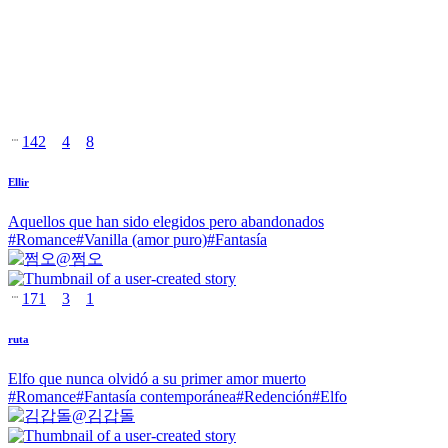
142
4
8
Ellir
Aquellos que han sido elegidos pero abandonados
#
Romance
#
Vanilla (amor puro)
#
Fantasía
@
쩜오
171
3
1
ruta
Elfo que nunca olvidó a su primer amor muerto
#
Romance
#
Fantasía contemporánea
#
Redención
#
Elfo
@
김갑돌