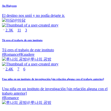
An Huiyoon
El destino nos unió y no podía dejarte ir.
@
마담
2.3K
11
3
Tú eres el trabajo de este instituto
Tú eres el trabajo de este instituto
#
Romance
#
Kuudere
@
루나의 공방
2.4K
7
6
Una niña en un instituto de investigación [sin relación alguna con el trabajo anterior]
Una niña en un instituto de investigación [sin relación alguna con el
trabajo anterior]
#
Romance
@
루나의 공방