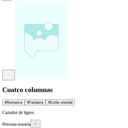
Cuatro columnas
#
Romance
#
Fantasía
#
Estilo oriental
Cazador de tigres.
Persona usuaria