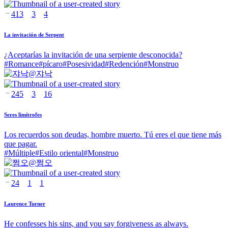
413
3
4
La invitación de Serpent
¿Aceptarías la invitación de una serpiente desconocida?
#
Romance
#
pícaro
#
Posesividad
#
Redención
#
Monstruo
@
쟈낙
245
3
16
Seres limítrofes
Los recuerdos son deudas, hombre muerto. Tú eres el que tiene más
que pagar.
#
Múltiple
#
Estilo oriental
#
Monstruo
@
쩜오
24
1
1
Laurence Turner
He confesses his sins, and you say forgiveness as always.