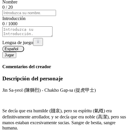
Nombre
0
/ 20
Introducción
0
/ 1000
Lengua de juego
Español
Jugar
Comentarios del creador
Descripción del personaje
Jin Sa-yeol (陳獅烈) - Chakho Gap-sa (捉虎甲士)
Se decía que era humilde (賤哀), pero su espíritu (氣槪) era
definitivamente arrollador, y se decía que era noble (高潔), pero sus
manos estaban excesivamente sucias. Sangre de bestia, sangre
humana.