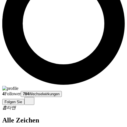
4
Follower
784
Wechselwirkungen
Folgen Sie
흡타맨
Alle Zeichen