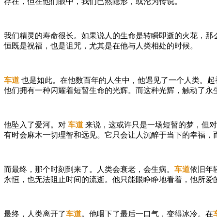
存在，但在他们眼中，我们已然隐形，或沦为传说。
我们精灵的寿命很长。如果说人的生命是转瞬即逝的火花，那
恒既是祝福，也是诅咒，尤其是在他与人类相处的时候。
车道
也是如此。在他数百年的人生中，他遇见了一个人类。起
他们拥有一种闪耀着短暂生命的光辉。而这种光辉，触动了永
他坠入了爱河。对
车道
来说，这或许只是一场短暂的梦，但对
有时会麻木一切理智和远见。它只会让人沉醉于当下的幸福，
而最终，那个时刻到来了。人类会衰老，会生病。
车道
依旧年
永恒，也无法阻止时间的流逝。他只能眼睁睁地看着，他所爱
最终，人类离开了
车道
。他咽下了最后一口气，变得冰冷。在