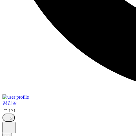
김갑돌
171
3