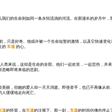
么我们的生命则如同一条永恒流淌的河流。在那漫长的岁月中，
初，只是好奇。他或许被一个生命短暂的激情，以及它快速变化
生的
车道
的心。
人类来说，这却是生命的全部。他们一起欢笑，一起悲伤，并承
而忽略即将来临的悲剧。
轻美丽，但她的爱人却一天天消逝。即使牵手，也已不再像从前
的人缓缓地走向死亡。
车道
的怀里，在
车道
的注视下。那一刻，
车道
的时间仿佛也停止