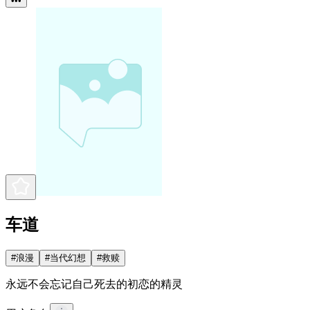
•••
车道
#
浪漫
#
当代幻想
#
救赎
永远不会忘记自己死去的初恋的精灵