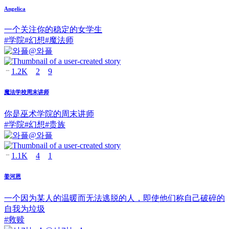
Angelica
一个关注你的稳定的女学生
#
学院
#
幻想
#
魔法师
@
와플
1.2K
2
9
魔法学校周末讲师
你是巫术学院的周末讲师
#
学院
#
幻想
#
贵族
@
와플
1.1K
4
1
姜河恩
一个因为某人的温暖而无法逃脱的人，即使他们称自己破碎的
自我为垃圾
#
救赎