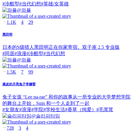
#
冷酷型
#
当代幻想
#
英雄/女英雄
@
와플
1.1K
4
29
黑田明
日本的S级猎人黑田明正在你家寄宿。双子座 2.5 专业版
#
同居
#
浪漫
#
冷酷型
#
当代幻想
@
와플
1.5K
7
99
顽皮的月亮兔子李娜雷
兔子女孩 “Lee na-rae” 和你的故事从一所专业的大学梦想学院
的舞台上开始，Suin 和一个人走到了一起
#
女朋友
#
浪漫
#
学院
#
学校生活
#
香草（纯爱）
#
毛茸茸
@
슬리피타임
728
3
4