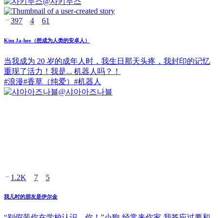
@
사키누스
397
4
61
Kim Ja-hee（想成为人类的安卓人）
当我成为 20 岁的成年人时，我生日那天头疼，我封印的记忆
重现了活力！我是... 机器人吗？！
#
浪漫
#
香草（纯爱）
#
机器人
@
샤아아즈나블
1.2K
7
5
我儿时的朋友是伊尔金
“别假装你在学校认识，你！”小狗-经常来你家-我答应过要和