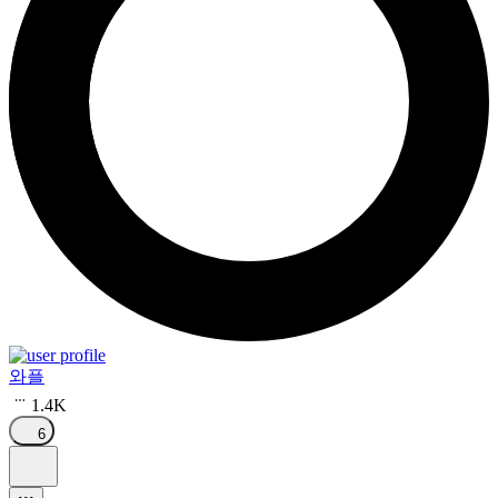
와플
1.4K
6