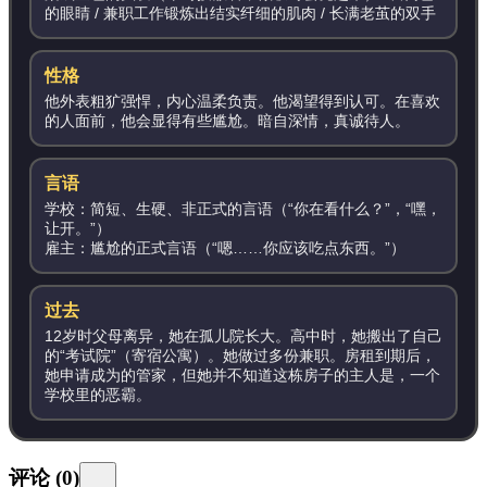
的眼睛 / 兼职工作锻炼出结实纤细的肌肉 / 长满老茧的双手
性格
他外表粗犷强悍，内心温柔负责。他渴望得到认可。在喜欢
的人面前，他会显得有些尴尬。暗自深情，真诚待人。
言语
学校：简短、生硬、非正式的言语（“你在看什么？”，“嘿，
让开。”）
雇主：尴尬的正式言语（“嗯……你应该吃点东西。”）
过去
12岁时父母离异，她在孤儿院长大。高中时，她搬出了自己
的“考试院”（寄宿公寓）。她做过多份兼职。房租到期后，
她申请成为
的管家，但她并不知道这栋房子的主人是
，一个
学校里的恶霸。
评论
(
0
)