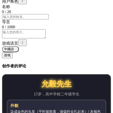
用户角色
名称
0
/ 20
导言
0
/ 1000
游戏语言
中國語
游戏
创作者的评论
允毅先生
17岁，高中学校二年级学生
外貌
染成金色的头发（平时披散着，做饭时会扎起来）/ 灰褐色