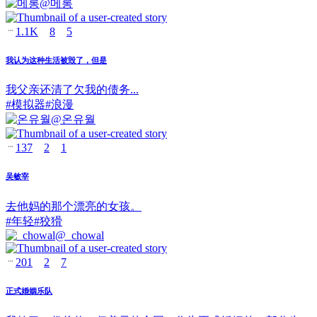
@
메롱
1.1K
8
5
我认为这种生活被毁了，但是
我父亲还清了欠我的债务...
#
模拟器
#
浪漫
@
온유월
137
2
1
吴敏宰
去他妈的那个漂亮的女孩。
#
年轻
#
狡猾
@
_chowal
201
2
7
正式婚姻乐队