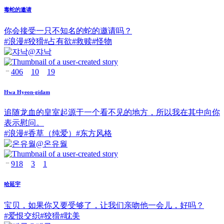
毒蛇的邀请
你会接受一只不知名的蛇的邀请吗？
#
浪漫
#
狡猾
#
占有欲
#
救赎
#
怪物
@
쟈낙
406
10
19
Hwa Hyeon-gidam
追随龙血的皇室起源于一个看不见的地方，所以我在其中向你
表示慰问。
#
浪漫
#
香草（纯爱）
#
东方风格
@
온유월
918
3
1
哈延宇
宝贝，如果你又要受够了，让我们亲吻他一会儿，好吗？
#
爱恨交织
#
狡猾
#
耽美