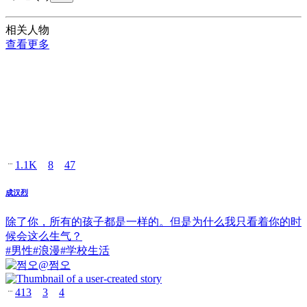
相关人物
查看更多
1.1K
8
47
成汉烈
除了你，所有的孩子都是一样的。但是为什么我只看着你的时
候会这么生气？
#
男性
#
浪漫
#
学校生活
@
쩜오
413
3
4