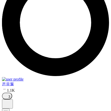
온유월
1.1K
3