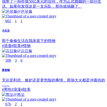
我签了一份价值50亿美元的合同，作为正式婚姻的一部分生
活。如果你发现这是一支乐队，那你就搞砸了。
@
온유월
602
1
1
卡尔文
那个偷偷生活在我床底下的怪物
#
浪漫
#
耽美
#
怪物
@
김갑돌
508
3
6
姜智镐
无论是利息、嫉妒还是更危险的事情，那场大火都是冲着你的
——
#
男性
#
浪漫
#
耽美
@
쩜오
676
2
1