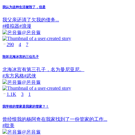
我认为这种生活被毁了，但是
我父亲还清了欠我的债务...
#
模拟器
#
浪漫
@
온유월
290
4
7
毁坏北海冰宫的三位孔子
北海冰宫有第三孔子，名为曼尼亚尼。
#
东方风格
#
武侠
@
온유월
1.1K
3
1
我学校的管家是我家的管家？！
曾经恨我的杨阿奇在我家找到了一份管家的工作...
#
耽美
@
온유월