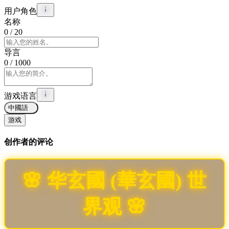
用户角色
名称
0
/ 20
导言
0
/ 1000
游戏语言
中國語
游戏
创作者的评论
🌸 华玄國 (華玄國) 世
界观 🌸