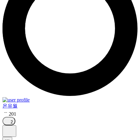
온유월
201
2