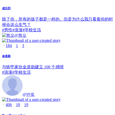
成汉烈
除了你，所有的孩子都是一样的。但是为什么我只看着你的时
候会这么生气？
#
男性
#
浪漫
#
学校生活
@
쩜오
184
1
3
金道勋
与铁甲家伙金道勋建立 100 个感情
#
浪漫
#
学校生活
@
반토
406
10
19
Hwa Hyeon-gidam