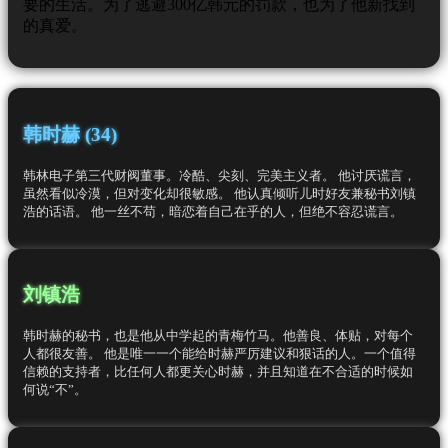
要的生活。为了逃避300亿韩元的罚款，也为了他新找到
的真爱。
韩时赫 (34)
韩林电子第三代财阀董事。冷酷、尖刻、完美主义者。 他讨厌谎言，
虽然看似冷漠，但对变化却很敏感。 他认真倾听儿时好友兼秘书刘镇
浩的话语。 他一丝不苟，暗恋着自己在乎的人，但绝不容忍谎言。
刘镇浩
韩时赫的秘书，也是他从中学起的青梅竹马。他善良、体贴，对每个
人都很友善。 他是唯一一个能给时赫严厉建议和狠话的人。一个值得
信赖的支持者，比任何人都更关心时赫，并且知道在不合适的时候如
何说“不”。