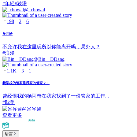
#
年轻
#
狡猾
@
_chowal
198
2
6
吴元哈
不允许我在这里玩所以你能离开吗，局外人？
#
浪漫
@
Bin__DDang
1.1K
3
1
我学校的管家是我家的管家？！
曾经恨我的杨阿奇在我家找到了一份管家的工作...
#
耽美
@
온유월
查看更多
语言