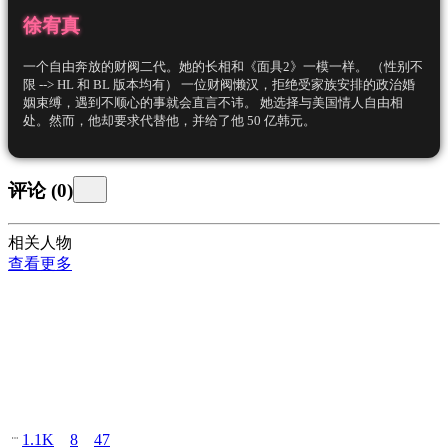
徐宥真
一个自由奔放的财阀二代。她的长相和《面具2》一模一样。 （性别不
限 --> HL 和 BL 版本均有） 一位财阀懒汉，拒绝受家族安排的政治婚
姻束缚，遇到不顺心的事就会直言不讳。 她选择与美国情人自由相
处。然而，他却要求
代替他，并给了他 50 亿韩元。
评论
(
0
)
相关人物
查看更多
1.1K
8
47