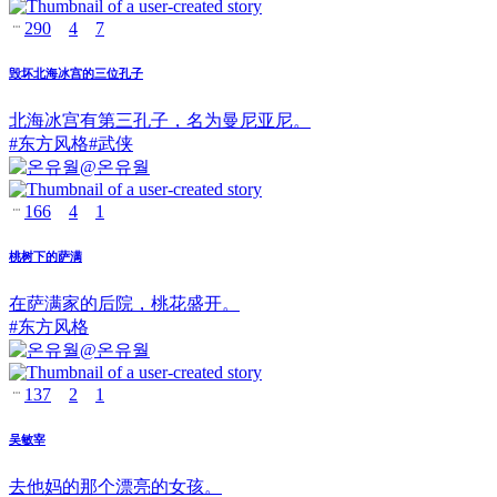
290
4
7
毁坏北海冰宫的三位孔子
北海冰宫有第三孔子，名为曼尼亚尼。
#
东方风格
#
武侠
@
온유월
166
4
1
桃树下的萨满
在萨满家的后院，桃花盛开。
#
东方风格
@
온유월
137
2
1
吴敏宰
去他妈的那个漂亮的女孩。