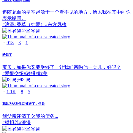
追随龙血的皇室起源于一个看不见的地方，所以我在其中向你
表示慰问。
#
浪漫
#
香草（纯爱）
#
东方风格
@
온유월
918
3
1
哈延宇
宝贝，如果你又要受够了，让我们亲吻他一会儿，好吗？
#
爱恨交织
#
狡猾
#
耽美
@
메롱
1.1K
8
5
我认为这种生活被毁了，但是
我父亲还清了欠我的债务...
#
模拟器
#
浪漫
@
온유월