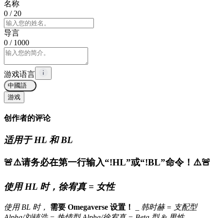
名称
0
/ 20
导言
0
/ 1000
游戏语言
中國語
游戏
创作者的评论
适用于 HL 和 BL
🚨⚠️请务必在第一行输入“!HL”或“!BL”命令！⚠️🚨
使用 HL 时，徐宥真 = 女性
使用 BL 时，
需要 Omegaverse 设置！
_
韩时赫 = 支配型
Alpha/刘镇浩 = 热情型 Alpha/徐宥真 = Beta 型 & 男性