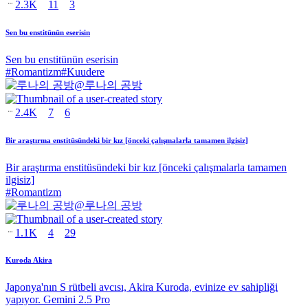
2.3K
11
3
Sen bu enstitünün eserisin
Sen bu enstitünün eserisin
#
Romantizm
#
Kuudere
@
루나의 공방
2.4K
7
6
Bir araştırma enstitüsündeki bir kız [önceki çalışmalarla tamamen ilgisiz]
Bir araştırma enstitüsündeki bir kız [önceki çalışmalarla tamamen
ilgisiz]
#
Romantizm
@
루나의 공방
1.1K
4
29
Kuroda Akira
Japonya'nın S rütbeli avcısı, Akira Kuroda, evinize ev sahipliği
yapıyor. Gemini 2.5 Pro