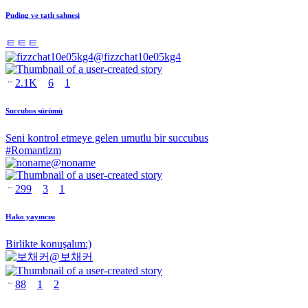
Puding ve tatlı sahnesi
ㅌㅌㅌ
@
fizzchat10e05kg4
2.1K
6
1
Succubus sürümü
Seni kontrol etmeye gelen umutlu bir succubus
#
Romantizm
@
noname
299
3
1
Hako yayıncısı
Birlikte konuşalım:)
@
보채커
88
1
2