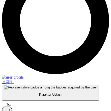
보채커
Karakter Ustası
61
1