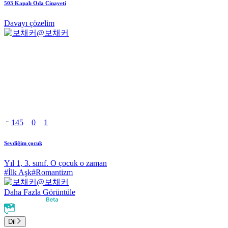
503 Kapalı Oda Cinayeti
Davayı çözelim
@
보채커
145
0
1
Sevdiğim çocuk
Yıl 1, 3. sınıf. O çocuk o zaman
#
İlk Aşk
#
Romantizm
@
보채커
Daha Fazla Görüntüle
Dil