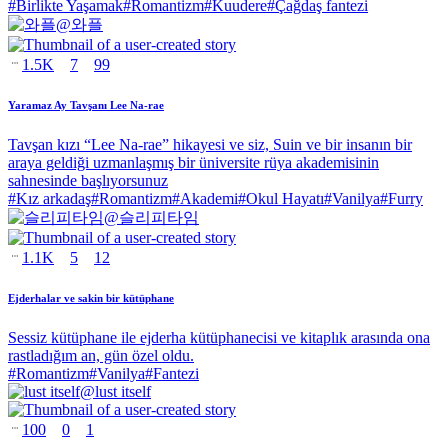
#
Birlikte Yaşamak
#
Romantizm
#
Kuudere
#
Çağdaş fantezi
@
와플
1.5K
7
99
Yaramaz Ay Tavşanı Lee Na-rae
Tavşan kızı “Lee Na-rae” hikayesi ve siz, Suin ve bir insanın bir
araya geldiği uzmanlaşmış bir üniversite rüya akademisinin
sahnesinde başlıyorsunuz
#
Kız arkadaş
#
Romantizm
#
Akademi
#
Okul Hayatı
#
Vanilya
#
Furry
@
슬리피타임
1.1K
5
12
Ejderhalar ve sakin bir kütüphane
Sessiz kütüphane ile ejderha kütüphanecisi ve kitaplık arasında ona
rastladığım an, gün özel oldu.
#
Romantizm
#
Vanilya
#
Fantezi
@
lust itself
100
0
1