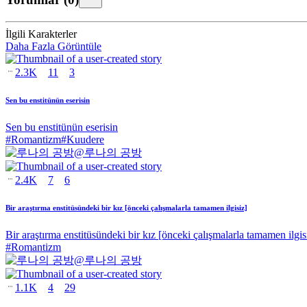
İlgili Karakterler
Daha Fazla Görüntüle
2.3K
11
3
Sen bu enstitünün eserisin
Sen bu enstitünün eserisin
#
Romantizm
#
Kuudere
@
루나의 공방
2.4K
7
6
Bir araştırma enstitüsündeki bir kız [önceki çalışmalarla tamamen ilgisiz]
Bir araştırma enstitüsündeki bir kız [önceki çalışmalarla tamamen ilgis
#
Romantizm
@
루나의 공방
1.1K
4
29