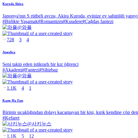
Kuroda Akira
Japonya'nın S rütbeli avcısı, Akira Kuroda, evinize ev sahipliği yapıy
#
Birlikte Yaşamak
#
Romantizm
#
Kuudere
#
Çağdaş fantezi
@
와플
728
3
4
Angelica
Seni takip eden istikrarlı bir kız öğrenci
#
Akademi
#
Fantezi
#
Sihirbaz
@
와플
1.1K
4
1
Kang Ha Eun
Birinin sıcaklığından dolayı kaçamayan bir kişi, kırık kendine çöp dem
#
Kefaret
@
사키누스
1.1K
5
12