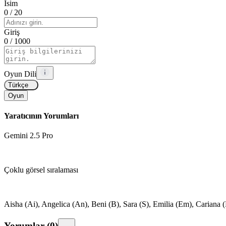
İsim
0
/ 20
Giriş
0
/ 1000
Oyun Dili
Türkçe
Oyun
Yaratıcının Yorumları
Gemini 2.5 Pro
Çoklu görsel sıralaması
Aisha (Ai), Angelica (An), Beni (B), Sara (S), Emilia (Em), Cariana (
Yorumlar
(
0
)