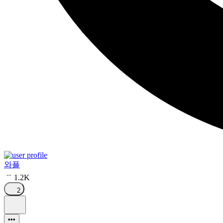
와플
1.2K
2
•••