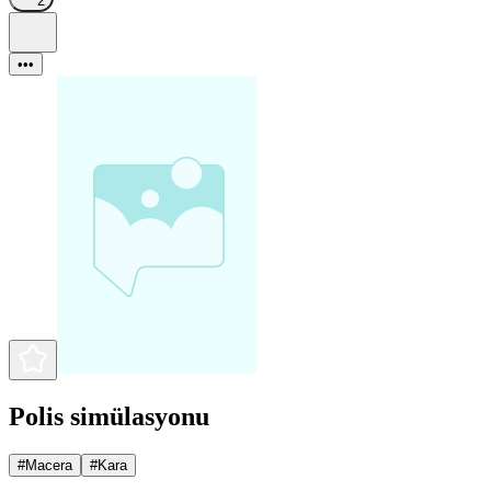
2
•••
Polis simülasyonu
#
Macera
#
Kara