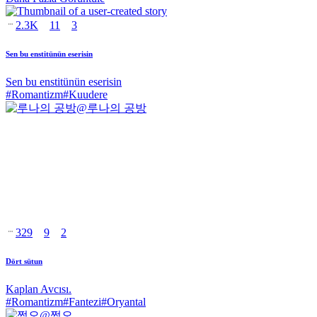
2.3K
11
3
Sen bu enstitünün eserisin
Sen bu enstitünün eserisin
#
Romantizm
#
Kuudere
@
루나의 공방
329
9
2
Dört sütun
Kaplan Avcısı.
#
Romantizm
#
Fantezi
#
Oryantal
@
쩜오