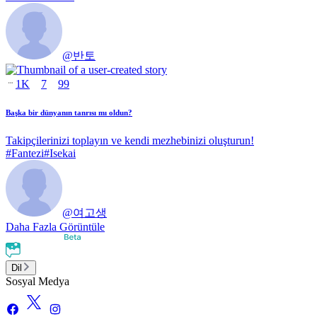
@
반토
1K
7
99
Başka bir dünyanın tanrısı mı oldun?
Takipçilerinizi toplayın ve kendi mezhebinizi oluşturun!
#
Fantezi
#
Isekai
@
여고생
Daha Fazla Görüntüle
Dil
Sosyal Medya