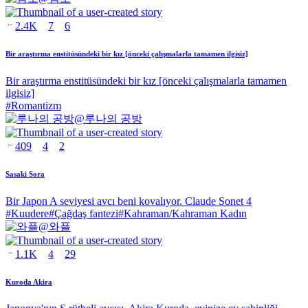
2.4K
7
6
Bir araştırma enstitüsündeki bir kız [önceki çalışmalarla tamamen ilgisiz]
Bir araştırma enstitüsündeki bir kız [önceki çalışmalarla tamamen
ilgisiz]
#
Romantizm
@
루나의 공방
409
4
2
Sasaki Sora
Bir Japon A seviyesi avcı beni kovalıyor. Claude Sonet 4
#
Kuudere
#
Çağdaş fantezi
#
Kahraman/Kahraman Kadın
@
와플
1.1K
4
29
Kuroda Akira