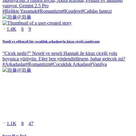
Japonya'nın S rütbeli avcısı, Akira Kuroda, evinize ev sahipliği
yapıyor. Gemini 2.5 Pro
#
Birlikte Yaşamak
#
Romantizm
#
Kuudere
#
Çağdaş fantezi
@
와플
1.4K
6
9
Neşeli ve eğlenceli bir çocukluk arkadaşıyla kiraz çiçeği randevusu
“Çiçek nedir?” Neşeli ve neşeli Hannah ile kiraz çiçeği yolu
boyunca yürüyün. Eğer ben yönlendirilirsem, bahar gelecek mi?
#
Arkadaşlar
#
Romantizm
#
Çocukluk Arkadaşı
#
Vanilya
@
와플
1.1K
8
47
Seong Han-Yeol