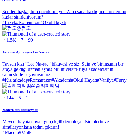
Senden başka, tüm çocuklar aynı. Ama sana baktığımda neden bu
kadar sinirleniyorum?
#
Erkek
#
Romantizm
#
Okul Hayatı
@
쩜오
1.5K
7
99
Yaramaz Ay Tavşanı Lee Na-rae
Tavşan kızı “Lee Na-rae” hikayesi ve siz, Suin ve bir insanın bir
araya geldiği uzmanlaşmış bir üniversite rüya akademisinin
sahnesinde başlıyorsunuz
#
Kız arkadaş
#
Romantizm
#
Akademi
#
Okul Hayatı
#
Vanilya
#
Furry
@
슬리피타임
144
5
1
Modern buz simülasyonu
Mevcut hayata dayalı gerçekçilikten oluşan istemlerin ve
simülasyonların tadını çıkarın!
#
Macera
#
Mülk