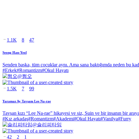
1.1K
8
47
Seong Han-Yeol
Senden başka, tüm çocuklar aynı. Ama sana baktığımda neden bu kad
#
Erkek
#
Romantizm
#
Okul Hayatı
@
쩜오
1.5K
7
99
Yaramaz Ay Tavşanı Lee Na-rae
Tavşan kızı “Lee Na-rae” hikayesi ve siz, Suin ve bir insanın bir ara
#
Kız arkadaş
#
Romantizm
#
Akademi
#
Okul Hayatı
#
Vanilya
#
Furry
@
슬리피타임
42
2
1