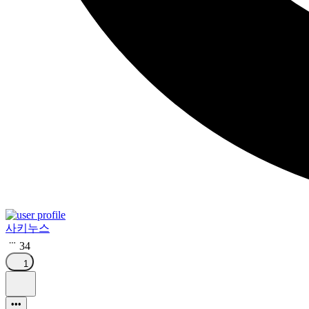
사키누스
34
1
•••