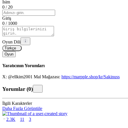
İsim
0
/ 20
Giriş
0
/ 1000
Oyun Dili
Türkçe
Oyun
Yaratıcının Yorumları
X: @ellkim2001 Mal Mağazası:
https://marpple.shop/kr/Sakinuss
Yorumlar
(
0
)
İlgili Karakterler
Daha Fazla Görüntüle
2.3K
11
3