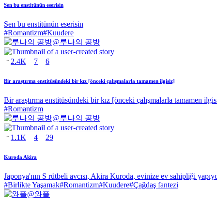
Sen bu enstitünün eserisin
Sen bu enstitünün eserisin
#
Romantizm
#
Kuudere
@
루나의 공방
2.4K
7
6
Bir araştırma enstitüsündeki bir kız [önceki çalışmalarla tamamen ilgisiz]
Bir araştırma enstitüsündeki bir kız [önceki çalışmalarla tamamen ilgis
#
Romantizm
@
루나의 공방
1.1K
4
29
Kuroda Akira
Japonya'nın S rütbeli avcısı, Akira Kuroda, evinize ev sahipliği yapıy
#
Birlikte Yaşamak
#
Romantizm
#
Kuudere
#
Çağdaş fantezi
@
와플