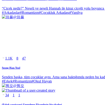
“Çiçek nedir?” Neşeli ve neşeli Hannah ile kiraz çiçeği yolu boyunca
#
Arkadaşlar
#
Romantizm
#
Çocukluk Arkadaşı
#
Vanilya
@
와플
1.1K
8
47
Seong Han-Yeol
Senden başka, tüm çocuklar aynı. Ama sana baktığımda neden bu kad
#
Erkek
#
Romantizm
#
Okul Hayatı
@
쩜오
34
1
1
(Erkek versiyonu) Unutulmuş Efsanelerin Şövalyeleri