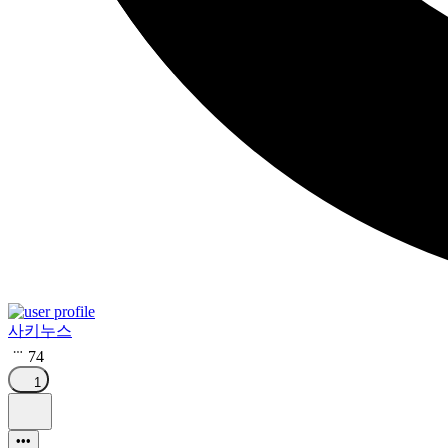
사키누스
74
1
•••