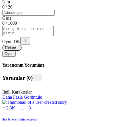
İsim
0
/ 20
Giriş
0
/ 1000
Oyun Dili
Türkçe
Oyun
Yaratıcının Yorumları
Yorumlar
(
0
)
İlgili Karakterler
Daha Fazla Görüntüle
2.3K
11
3
Sen bu enstitünün eserisin