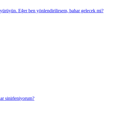
 yürüyün. Eğer ben yönlendirilirsem, bahar gelecek mi?
ar sinirleniyorum?