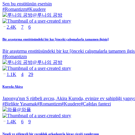
Sen bu enstitünün eserisin
#
Romantizm
#
Kuudere
@
루나의 공방
2.4K
7
6
Bir araştırma enstitüsündeki bir kız [önceki çalışmalarla tamamen ilgisiz]
Bir araştırma enstitüsündeki bir kız [önceki çalışmalarla tamamen ilgis
#
Romantizm
@
루나의 공방
1.1K
4
29
Kuroda Akira
Japonya'nın S rütbeli avcısı, Akira Kuroda, evinize ev sahipliği yapıy
#
Birlikte Yaşamak
#
Romantizm
#
Kuudere
#
Çağdaş fantezi
@
와플
1.4K
6
9
Neşeli ve eğlenceli bir çocukluk arkadaşıyla kiraz çiçeği randevusu