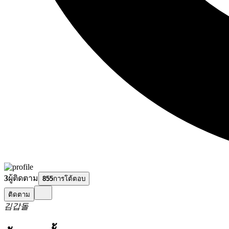
3
ผู้ติดตาม
855
การโต้ตอบ
ติดตาม
김갑돌