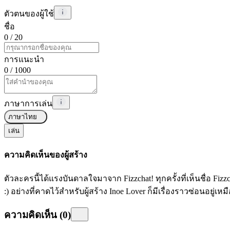
ตัวตนของผู้ใช้
ชื่อ
0
/ 20
การแนะนำ
0
/ 1000
ภาษาการเล่น
ภาษาไทย
เล่น
ความคิดเห็นของผู้สร้าง
ตัวละครนี้ได้แรงบันดาลใจมาจาก Fizzchat! ทุกครั้งที่เห็นชื่อ Fizz
:) อย่างที่คาดไว้สำหรับผู้สร้าง Inoe Lover ก็มีเรื่องราวซ่อนอยู่เห
ความคิดเห็น
(
0
)