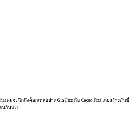
chat ผมจะนึกถึงค็อกเทลอย่าง Gin Fizz กับ Cacao Fizz เลยสร้างมันขึ้
มือนกันนะ!