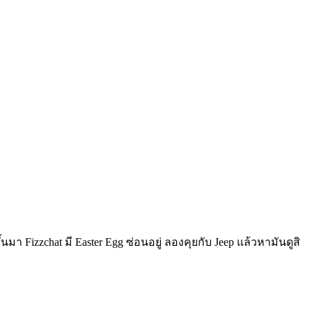
นมา Fizzchat มี Easter Egg ซ่อนอยู่ ลองคุยกับ Jeep แล้วหามันดูสิ